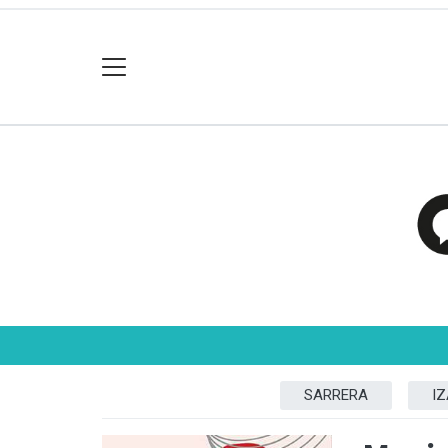
SARRERA
I