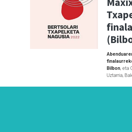
Maxix
Txape
final
(Bilb
Abenduare
finalaurrek
Bilbon
, eta
Uztarria, Ba