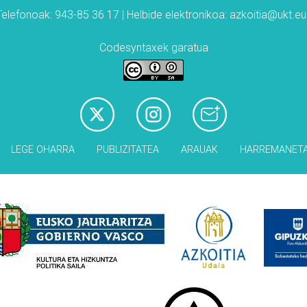
Telefonoak: 943-85 36 17 | Helbide elektronikoa: azkoitia@ukt.eu
Codesyntaxek garatua
LEGE OHARRA
PUBLIZITATEA
ARAUAK
HARREMANET
Babesleak