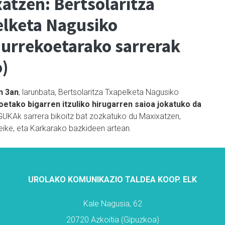
atzen: Bertsolaritza
lketa Nagusiko
aurrekoetarako sarrerak
o)
n 3an
, larunbata, Bertsolaritza Txapelketa Nagusiko
oetako bigarren itzuliko hirugarren saioa jokatuko da
GUKAk sarrera bikoitz bat zozkatuko du
Maxixatzen,
leike, eta Karkarako bazkideen artean.
UROLAKO KOMUNIKAZIO TALDEA KOOP. ELK
Kale Nagusia, 62
20720 Azkoitia (Gipuzkoa)