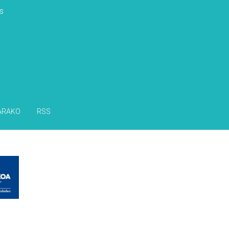
s
ARAKO
RSS