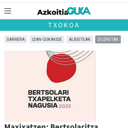
TXOKOA
SARRERA
IZAN GUKAKIDE
ALBISTEAK
ZOZKETAK
Maxixatzen: Bertsolaritza