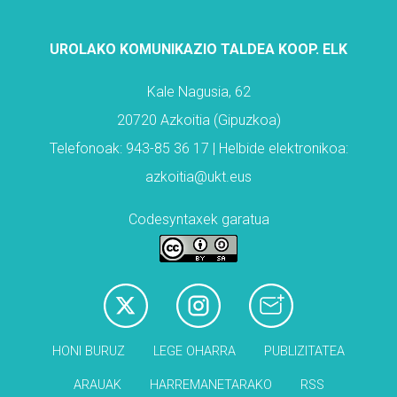
UROLAKO KOMUNIKAZIO TALDEA KOOP. ELK
Kale Nagusia, 62
20720 Azkoitia (Gipuzkoa)
Telefonoak: 943-85 36 17 | Helbide elektronikoa:
azkoitia@ukt.eus
Codesyntaxek garatua
HONI BURUZ
LEGE OHARRA
PUBLIZITATEA
ARAUAK
HARREMANETARAKO
RSS