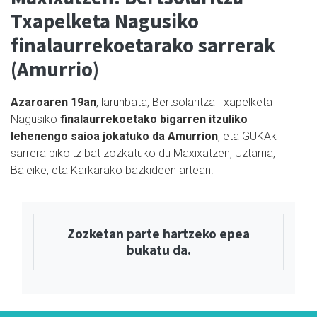
Txapelketa Nagusiko
finalaurrekoetarako sarrerak
(Amurrio)
Azaroaren 19an
, larunbata, Bertsolaritza Txapelketa
Nagusiko
finalaurrekoetako bigarren itzuliko
lehenengo saioa jokatuko da Amurrion
, eta GUKAk
sarrera bikoitz bat zozkatuko du Maxixatzen, Uztarria,
Baleike, eta Karkarako bazkideen artean.
Zozketan parte hartzeko epea
bukatu da.