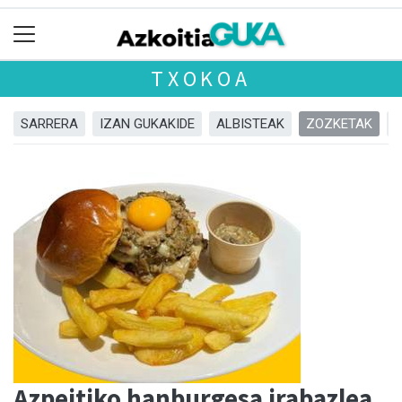
TXOKOA
SARRERA
IZAN GUKAKIDE
ALBISTEAK
ZOZKETAK
Azpeitiko hanburgesa irabazlea