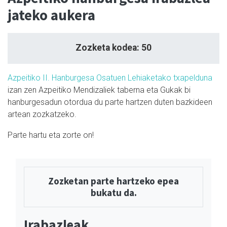
jateko aukera
Zozketa kodea: 50
Azpeitiko II. Hanburgesa Osatuen Lehiaketako txapelduna
izan zen Azpeitiko Mendizaliek taberna eta Gukak bi
hanburgesadun otordua du parte hartzen duten bazkideen
artean zozkatzeko.
Parte hartu eta zorte on!
Zozketan parte hartzeko epea
bukatu da.
Irabazleak