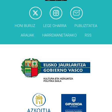
HONI BURUZ
LEGE OHARRA
PUBLIZITATEA
ARAUAK
HARREMANETARAKO
RSS
Babesleak