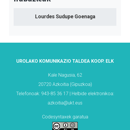
Lourdes Sudupe Goenaga
UROLAKO KOMUNIKAZIO TALDEA KOOP. ELK
Kale Nagusia, 62
20720 Azkoitia (Gipuzkoa)
Telefonoak: 943-85 36 17 | Helbide elektronikoa:
azkoitia@ukt.eus
Codesyntaxek garatua