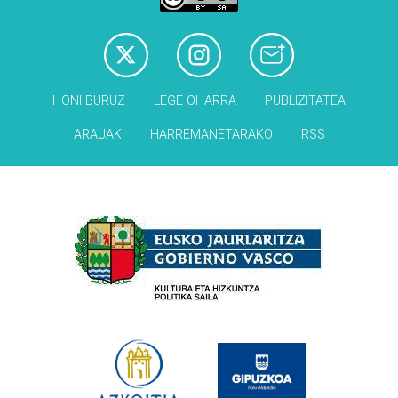
HONI BURUZ
LEGE OHARRA
PUBLIZITATEA
ARAUAK
HARREMANETARAKO
RSS
Babesleak