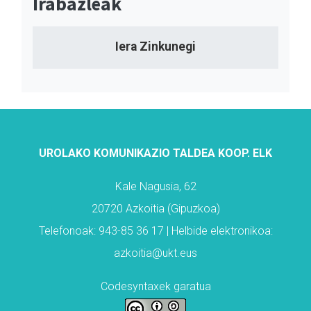
Irabazleak
Iera Zinkunegi
UROLAKO KOMUNIKAZIO TALDEA KOOP. ELK
Kale Nagusia, 62
20720 Azkoitia (Gipuzkoa)
Telefonoak: 943-85 36 17 | Helbide elektronikoa:
azkoitia@ukt.eus
Codesyntaxek garatua