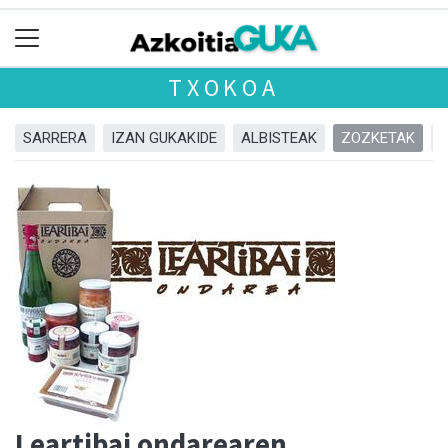
TXOKOA
SARRERA
IZAN GUKAKIDE
ALBISTEAK
ZOZKETAK
Leartibai ondarearen