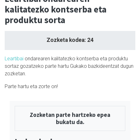
kalitatezko kontserba eta
produktu sorta
Zozketa kodea: 24
Leartibai
ondarearen kalitatezko kontserba eta produktu
sortaz gozatzeko parte hartu Gukako bazkideentzat dugun
zozketan.
Parte hartu eta zorte on!
Zozketan parte hartzeko epea
bukatu da.