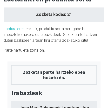
Zozketa kodea: 21
Lacturaleren
eskutik, produktu sorta paregabe bat
irabazteko aukera dute bazkideek. Gukak parte hartzen
duten bazkideen artean hiru otarra zozkatuko ditu!
Parte hartu eta zorte on!
Zozketan parte hartzeko epea
bukatu da.
Irabazleak
Jose Mari Zubimendi Lopetegi, Jon