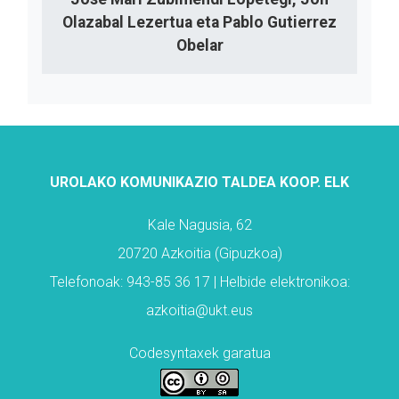
Olazabal Lezertua eta Pablo Gutierrez
Obelar
UROLAKO KOMUNIKAZIO TALDEA KOOP. ELK
Kale Nagusia, 62
20720 Azkoitia (Gipuzkoa)
Telefonoak: 943-85 36 17 | Helbide elektronikoa:
azkoitia@ukt.eus
Codesyntaxek garatua