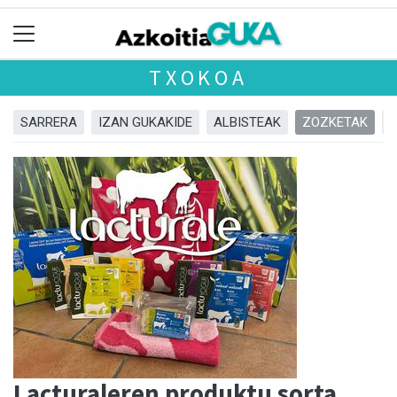
TXOKOA
SARRERA
IZAN GUKAKIDE
ALBISTEAK
ZOZKETAK
Lacturaleren produktu sorta