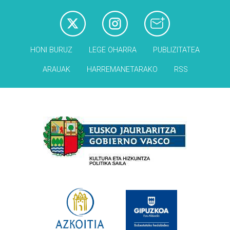
HONI BURUZ
LEGE OHARRA
PUBLIZITATEA
ARAUAK
HARREMANETARAKO
RSS
Babesleak