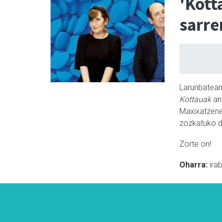
'Kott
sarre
Larunbatean,
Kottauak
ant
Maxixatzene
zozkatuko d
Zorte on!
Oharra:
ira