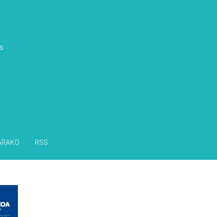
s
ARAKO
RSS