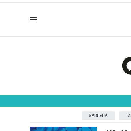
SARRERA
I