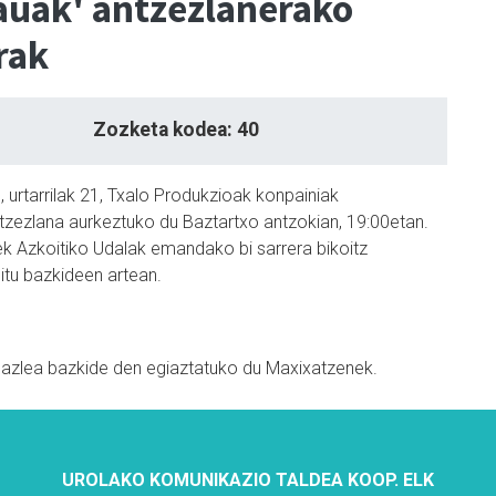
auak' antzezlanerako
rak
Zozketa kodea: 40
 urtarrilak 21, Txalo Produkzioak konpainiak
zezlana aurkeztuko du Baztartxo antzokian, 19:00etan.
k Azkoitiko Udalak emandako bi sarrera bikoitz
itu bazkideen artean.
bazlea bazkide den egiaztatuko du Maxixatzenek.
UROLAKO KOMUNIKAZIO TALDEA KOOP. ELK