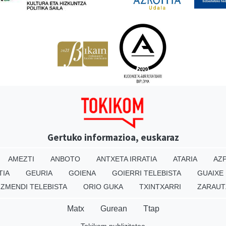
Gertuko informazioa, euskaraz
AMEZTI
ANBOTO
ANTXETA IRRATIA
ATARIA
AZP
TIA
GEURIA
GOIENA
GOIERRI TELEBISTA
GUAIXE
IZMENDI TELEBISTA
ORIO GUKA
TXINTXARRI
ZARAUT
Matx
Gurean
Ttap