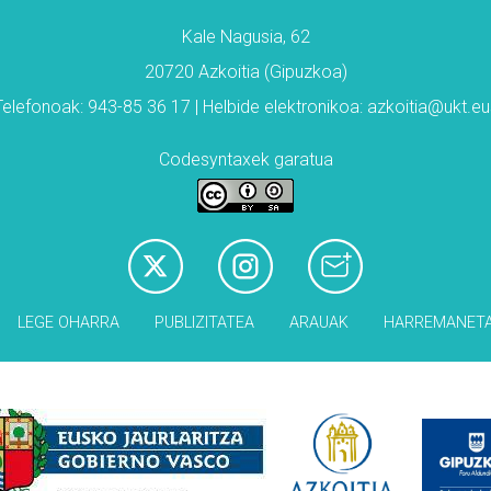
Kale Nagusia, 62
20720 Azkoitia (Gipuzkoa)
Telefonoak: 943-85 36 17 | Helbide elektronikoa: azkoitia@ukt.eu
Codesyntaxek garatua
LEGE OHARRA
PUBLIZITATEA
ARAUAK
HARREMANET
Babesleak