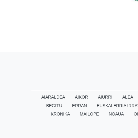
AIARALDEA
AIKOR
AIURRI
ALEA
BEGITU
ERRAN
EUSKALERRIA IRRA
KRONIKA
MAILOPE
NOAUA
O