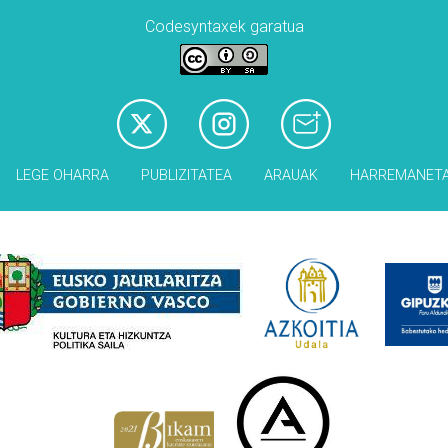
Codesyntaxek garatua
LEGE OHARRA
PUBLIZITATEA
ARAUAK
HARREMANET
Babesleak