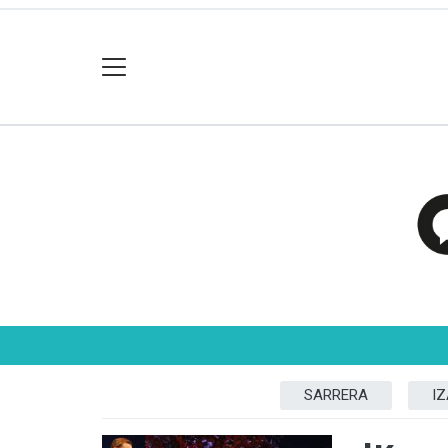
SARRERA
I