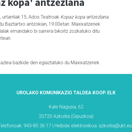
z kopa' antzezlana
 urtarrilak 15, Ados Teatroak
Kopaz kopa
antzezlana
du Baztartxo antzokian, 19:00etan. Maxixatzenek
dalak emandako bi sarrera bikoitz zozkatuko ditu
rtean.
bazlea bazkide den egiaztatuko du Maxixatzenek.
UROLAKO KOMUNIKAZIO TALDEA KOOP. ELK
Kale Nagusia, 62
20720 Azkoitia (Gipuzkoa)
Telefonoak: 943-85 36 17 | Helbide elektronikoa: azkoitia@ukt.eu