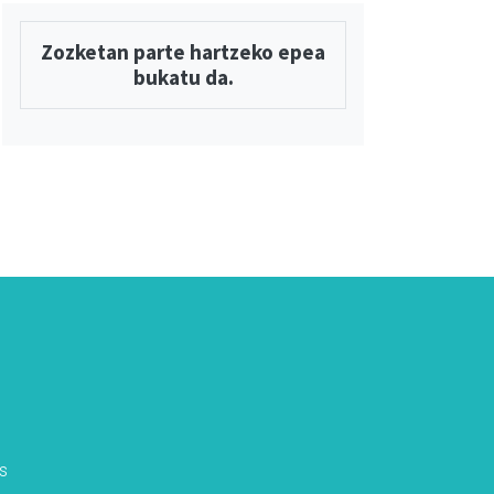
Zozketan parte hartzeko epea
bukatu da.
s