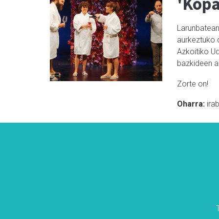
'Kopa
Larunbatean,
aurkeztuko 
Azkoitiko U
bazkideen a
Zorte on!
Oharra:
ira