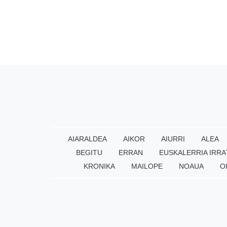
AIARALDEA
AIKOR
AIURRI
ALEA
BEGITU
ERRAN
EUSKALERRIA IRRA
KRONIKA
MAILOPE
NOAUA
O