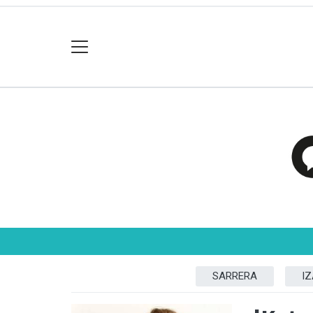
SARRERA
I