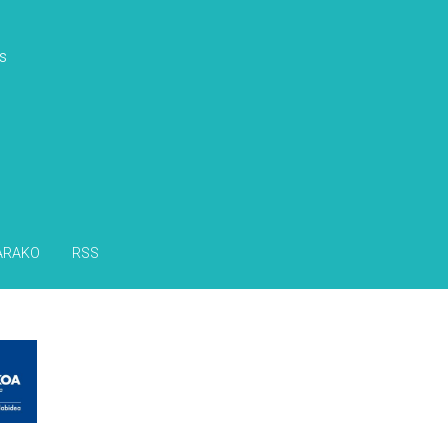
s
ARAKO
RSS