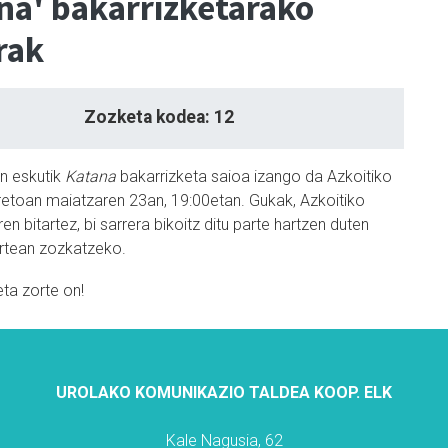
na' bakarrizketarako
rak
Zozketa kodea: 12
en eskutik
Katana
bakarrizketa saioa izango da Azkoitiko
retoan maiatzaren 23an, 19:00etan. Gukak, Azkoitiko
ren bitartez, bi sarrera bikoitz ditu parte hartzen duten
rtean zozkatzeko.
eta zorte on!
UROLAKO KOMUNIKAZIO TALDEA KOOP. ELK
Kale Nagusia, 62