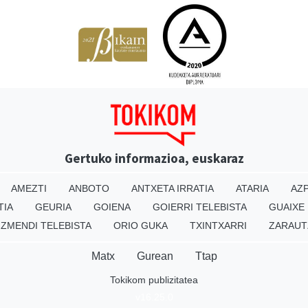
Gertuko informazioa, euskaraz
AMEZTI
ANBOTO
ANTXETA IRRATIA
ATARIA
AZP
TIA
GEURIA
GOIENA
GOIERRI TELEBISTA
GUAIXE
IZMENDI TELEBISTA
ORIO GUKA
TXINTXARRI
ZARAUT
Matx
Gurean
Ttap
Tokikom publizitatea
v16.25.0