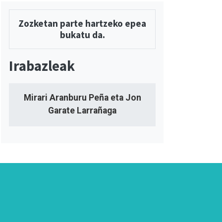
Zozketan parte hartzeko epea
bukatu da.
Irabazleak
Mirari Aranburu Peña eta Jon
Garate Larrañaga