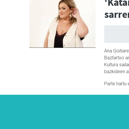
'Kata
sarre
Ana Goitiar
Baztartxo a
Kultura saila
bazkideen a
Parte hartu 