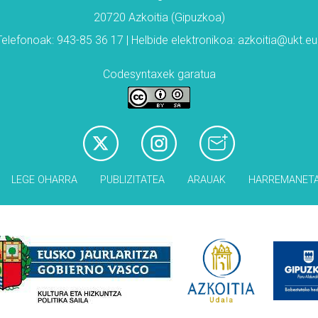
20720 Azkoitia (Gipuzkoa)
Telefonoak: 943-85 36 17 | Helbide elektronikoa: azkoitia@ukt.eu
Codesyntaxek garatua
LEGE OHARRA
PUBLIZITATEA
ARAUAK
HARREMANET
Babesleak