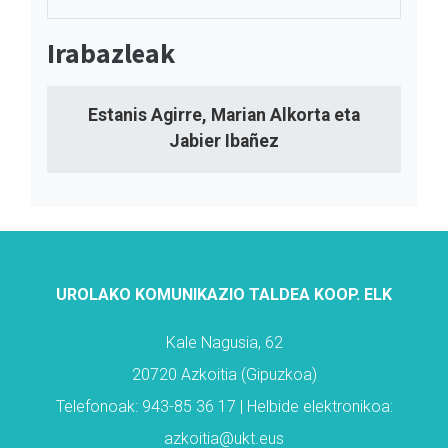
Irabazleak
Estanis Agirre, Marian Alkorta eta
Jabier Ibañez
UROLAKO KOMUNIKAZIO TALDEA KOOP. ELK
Kale Nagusia, 62
20720 Azkoitia (Gipuzkoa)
Telefonoak: 943-85 36 17 | Helbide elektronikoa:
azkoitia@ukt.eus