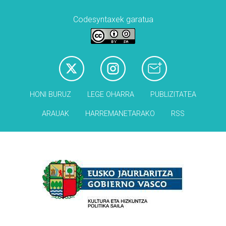
Codesyntaxek garatua
HONI BURUZ
LEGE OHARRA
PUBLIZITATEA
ARAUAK
HARREMANETARAKO
RSS
Babesleak