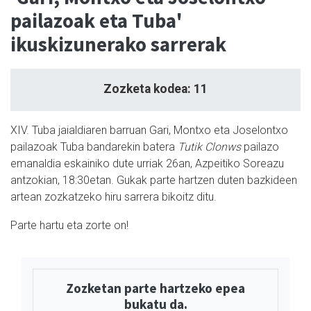
pailazoak eta Tuba'
ikuskizunerako sarrerak
Zozketa kodea: 11
XIV. Tuba jaialdiaren barruan Gari, Montxo eta Joselontxo
pailazoak Tuba bandarekin batera
Tutik Clonws
pailazo
emanaldia eskainiko dute urriak 26an, Azpeitiko Soreazu
antzokian, 18:30etan. Gukak parte hartzen duten bazkideen
artean zozkatzeko hiru sarrera bikoitz ditu.
Parte hartu eta zorte on!
Zozketan parte hartzeko epea
bukatu da.