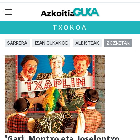
TXOKOA
SARRERA
IZAN GUKAKIDE
ALBISTEAK
ZOZKETAK
'Gari, Montxo eta Joselontxo