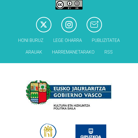
HONI BURUZ
LEGE OHARRA
PUBLIZITATEA
ARAUAK
HARREMANETARAKO
RSS
Babesleak