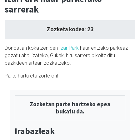
sarrerak
Zozketa kodea: 23
Donostian kokatzen den
Izar Park
haurrentzako parkeaz
gozatu ahal izateko, Gukak, hiru sarrera bikoitz ditu
bazkideen artean zozkatzeko!
Parte hartu eta zorte on!
Zozketan parte hartzeko epea
bukatu da.
Irabazleak