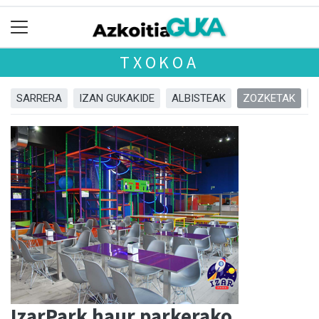
TXOKOA
SARRERA
IZAN GUKAKIDE
ALBISTEAK
ZOZKETAK
IzarPark haur parkerako