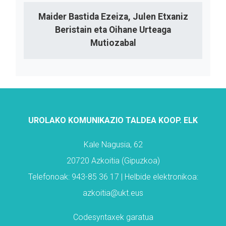
Maider Bastida Ezeiza, Julen Etxaniz
Beristain eta Oihane Urteaga
Mutiozabal
UROLAKO KOMUNIKAZIO TALDEA KOOP. ELK
Kale Nagusia, 62
20720 Azkoitia (Gipuzkoa)
Telefonoak: 943-85 36 17 | Helbide elektronikoa:
azkoitia@ukt.eus
Codesyntaxek garatua