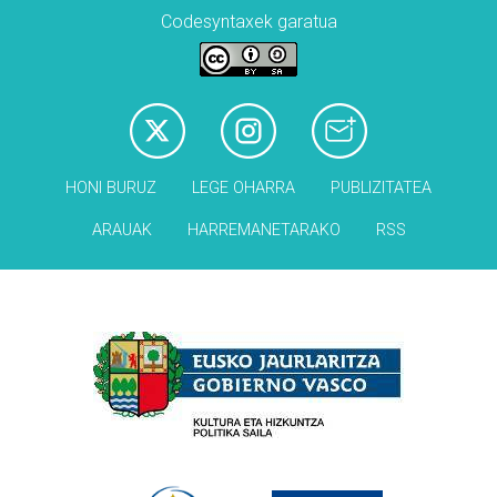
Codesyntaxek garatua
HONI BURUZ
LEGE OHARRA
PUBLIZITATEA
ARAUAK
HARREMANETARAKO
RSS
Babesleak