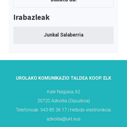
Irabazleak
Junkal Salaberria
UROLAKO KOMUNIKAZIO TALDEA KOOP. ELK
Kale Nagusia, 62
20720 Azkoitia (Gipuzkoa)
Telefonoak: 943-85 36 17 | Helbide elektronikoa:
azkoitia@ukt.eus