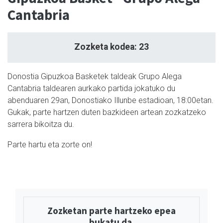
Cantabria
Zozketa kodea: 23
Donostia Gipuzkoa Basketek taldeak Grupo Alega
Cantabria taldearen aurkako partida jokatuko du
abenduaren 29an, Donostiako Illunbe estadioan, 18:00etan.
Gukak, parte hartzen duten bazkideen artean zozkatzeko
sarrera bikoitza du.
Parte hartu eta zorte on!
Zozketan parte hartzeko epea
bukatu da.