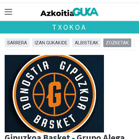
TXOKOA
SARRERA
IZAN GUKAKIDE
ALBISTEAK
ZOZKETAK
Gipuzkoa Basket - Grupo Alega