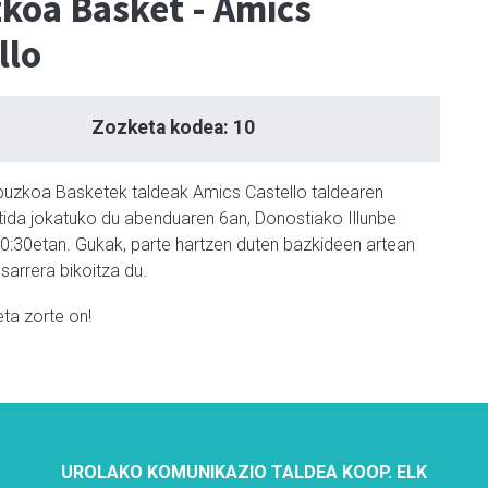
koa Basket - Amics
llo
Zozketa kodea: 10
puzkoa Basketek taldeak Amics Castello taldearen
tida jokatuko du abenduaren 6an, Donostiako Illunbe
20:30etan. Gukak, parte hartzen duten bazkideen artean
sarrera bikoitza du.
eta zorte on!
UROLAKO KOMUNIKAZIO TALDEA KOOP. ELK