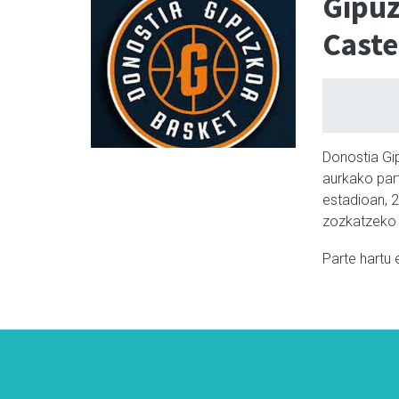
Gipuz
Caste
Donostia Gi
aurkako par
estadioan, 
zozkatzeko 
Parte hartu 