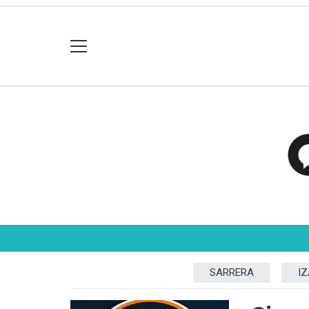
SARRERA
I