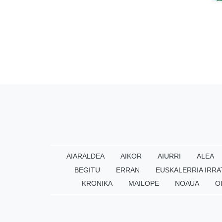
AIARALDEA
AIKOR
AIURRI
ALEA
BEGITU
ERRAN
EUSKALERRIA IRRA
KRONIKA
MAILOPE
NOAUA
O