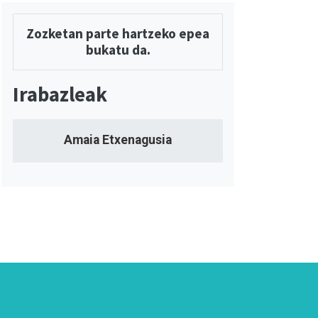
Zozketan parte hartzeko epea
bukatu da.
Irabazleak
Amaia Etxenagusia