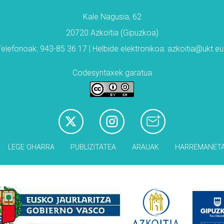
Kale Nagusia, 62
20720 Azkoitia (Gipuzkoa)
Telefonoak: 943-85 36 17 | Helbide elektronikoa: azkoitia@ukt.eu
Codesyntaxek garatua
LEGE OHARRA
PUBLIZITATEA
ARAUAK
HARREMANET
Babesleak