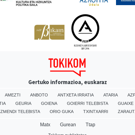
Gertuko informazioa, euskaraz
AMEZTI
ANBOTO
ANTXETA IRRATIA
ATARIA
AZP
TIA
GEURIA
GOIENA
GOIERRI TELEBISTA
GUAIXE
IZMENDI TELEBISTA
ORIO GUKA
TXINTXARRI
ZARAUT
Matx
Gurean
Ttap