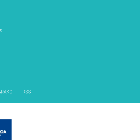
s
ARAKO
RSS