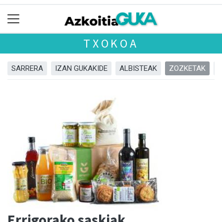
TXOKOA
SARRERA
IZAN GUKAKIDE
ALBISTEAK
ZOZKETAK
Errigorako saskiak