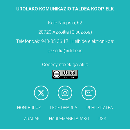
UROLAKO KOMUNIKAZIO TALDEA KOOP. ELK
Kale Nagusia, 62
20720 Azkoitia (Gipuzkoa)
Telefonoak: 943-85 36 17 | Helbide elektronikoa:
azkoitia@ukt.eus
Codesyntaxek garatua
HONI BURUZ
LEGE OHARRA
PUBLIZITATEA
ARAUAK
HARREMANETARAKO
RSS