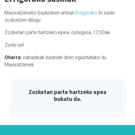
Maxixatzeneko bazkideen artean
Errigorako
bi saski
zozkatzen ditugu.
Zozketan parte hartzeko epea, osteguna, 12:00ak.
Zorte on!
Oharra:
i
rabazleak bazkide diren egiaztatuko du
Maxixatzenek.
Zozketan parte hartzeko epea
bukatu da.