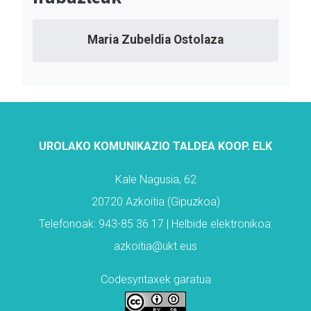
Maria Zubeldia Ostolaza
UROLAKO KOMUNIKAZIO TALDEA KOOP. ELK
Kale Nagusia, 62
20720 Azkoitia (Gipuzkoa)
Telefonoak: 943-85 36 17 | Helbide elektronikoa:
azkoitia@ukt.eus
Codesyntaxek garatua