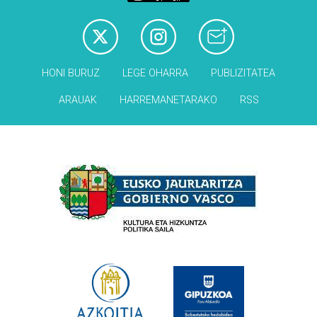
HONI BURUZ
LEGE OHARRA
PUBLIZITATEA
ARAUAK
HARREMANETARAKO
RSS
Babesleak