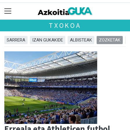
TXOKOA
SARRERA
IZAN GUKAKIDE
ALBISTEAK
ZOZKETAK
Erreala eta Athleticen futbol