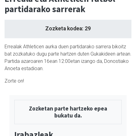
partidarako sarrerak
Zozketa kodea: 29
Errealak Athleticen aurka duen partidarako sarrera bikoitz
bat zozkatuko dugu parte hartzen duten Gukakideen artean.
Partida azaroaren 16ean 12:00etan izango da, Donostiako
Anoeta estadioan.
Zorte on!
Zozketan parte hartzeko epea
bukatu da.
Irabazleak