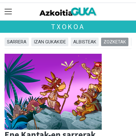
TXOKOA
SARRERA
IZAN GUKAKIDE
ALBISTEAK
ZOZKETAK
Ene Kantak-en sarrerak