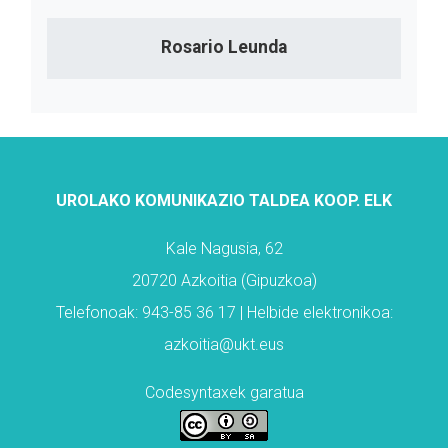
Rosario Leunda
UROLAKO KOMUNIKAZIO TALDEA KOOP. ELK
Kale Nagusia, 62
20720 Azkoitia (Gipuzkoa)
Telefonoak: 943-85 36 17 | Helbide elektronikoa:
azkoitia@ukt.eus
Codesyntaxek garatua