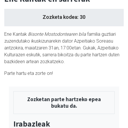
Zozketa kodea: 30
Ene Kantak
Bisonte Mostodontearen bila
familia guztiari
zuzendutako ikuskizunarekin dator Azpeitiako Soreasu
antzokira, maiatzaren 31an, 17:00etan. Gukak, Azpeitiako
Kulturazen eskutik, sarrera bikoitza du parte hartzen duten
bazkideen artean zozkatzeko.
Parte hartu eta zorte on!
Zozketan parte hartzeko epea
bukatu da.
Irabazleak