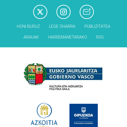
HONI BURUZ
LEGE OHARRA
PUBLIZITATEA
ARAUAK
HARREMANETARAKO
RSS
Babesleak