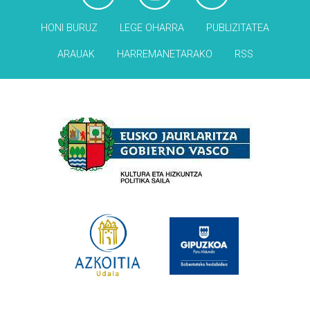
HONI BURUZ
LEGE OHARRA
PUBLIZITATEA
ARAUAK
HARREMANETARAKO
RSS
Babesleak