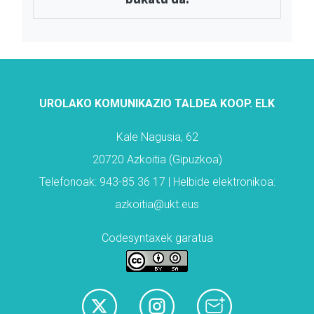
UROLAKO KOMUNIKAZIO TALDEA KOOP. ELK
Kale Nagusia, 62
20720 Azkoitia (Gipuzkoa)
Telefonoak: 943-85 36 17 | Helbide elektronikoa:
azkoitia@ukt.eus
Codesyntaxek garatua