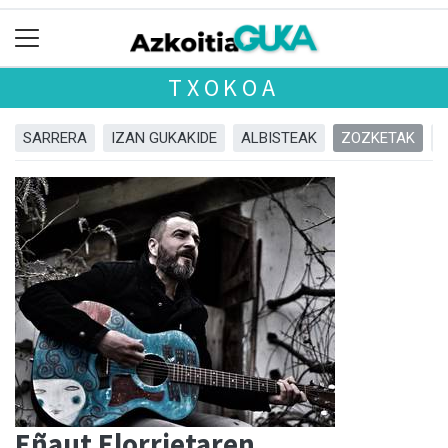
TXOKOA
SARRERA
IZAN GUKAKIDE
ALBISTEAK
ZOZKETAK
Eñaut Elorrietaren