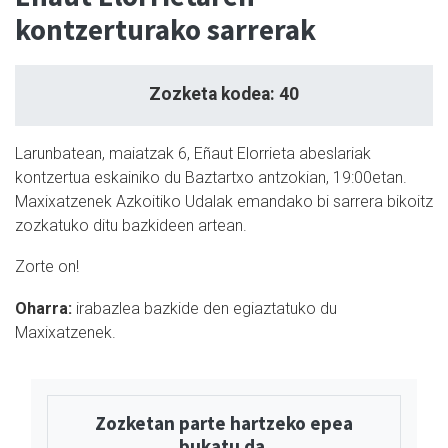
kontzerturako sarrerak
Zozketa kodea: 40
Larunbatean, maiatzak 6, Eñaut Elorrieta abeslariak
kontzertua eskainiko du Baztartxo antzokian, 19:00etan.
Maxixatzenek Azkoitiko Udalak emandako bi sarrera bikoitz
zozkatuko ditu bazkideen artean.
Zorte on!
Oharra:
irabazlea bazkide den egiaztatuko du
Maxixatzenek.
Zozketan parte hartzeko epea
bukatu da.