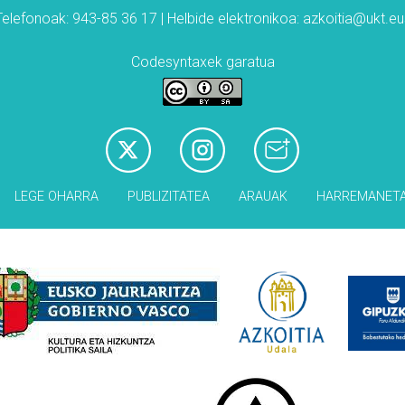
Telefonoak: 943-85 36 17 | Helbide elektronikoa: azkoitia@ukt.eu
Codesyntaxek garatua
LEGE OHARRA
PUBLIZITATEA
ARAUAK
HARREMANET
Babesleak