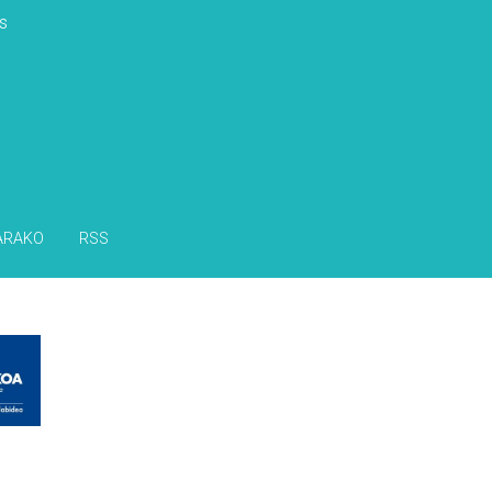
s
ARAKO
RSS