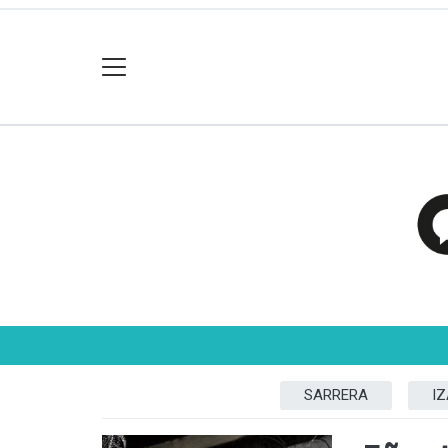
SARRERA
I