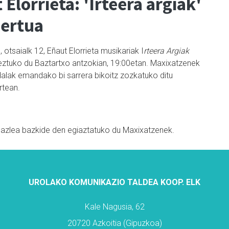
 Elorrieta: 'Irteera argiak'
ertua
 otsaialk 12, Eñaut Elorrieta musikariak I
rteera Argiak
eztuko du Baztartxo antzokian, 19:00etan. Maxixatzenek
dalak emandako bi sarrera bikoitz zozkatuko ditu
rtean.
bazlea bazkide den egiaztatuko du Maxixatzenek.
UROLAKO KOMUNIKAZIO TALDEA KOOP. ELK
Kale Nagusia, 62
20720 Azkoitia (Gipuzkoa)