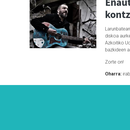
Eñaut
kontz
Larunbatean,
diskoa aurk
Azkoitiko U
bazkideen a
Zorte on!
Oharra:
ira