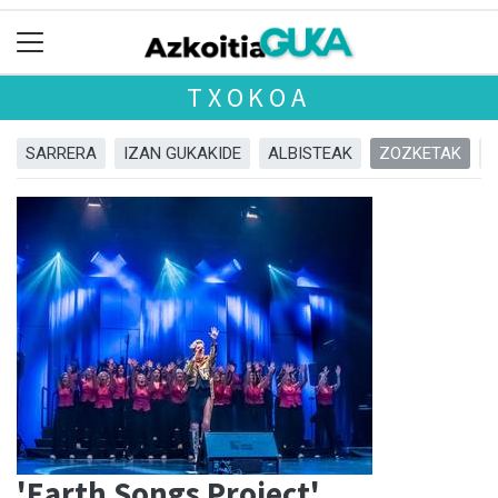
TXOKOA
SARRERA
IZAN GUKAKIDE
ALBISTEAK
ZOZKETAK
'Earth Songs Project'