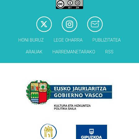
HONI BURUZ
LEGE OHARRA
PUBLIZITATEA
ARAUAK
HARREMANETARAKO
RSS
Babesleak