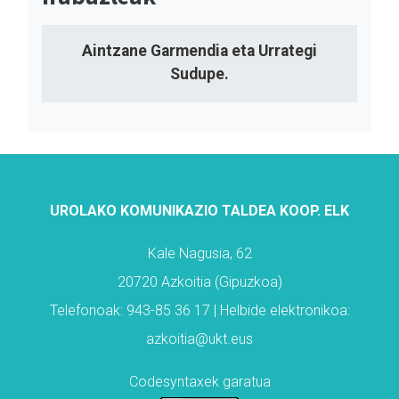
Aintzane Garmendia eta Urrategi
Sudupe.
UROLAKO KOMUNIKAZIO TALDEA KOOP. ELK
Kale Nagusia, 62
20720 Azkoitia (Gipuzkoa)
Telefonoak: 943-85 36 17 | Helbide elektronikoa:
azkoitia@ukt.eus
Codesyntaxek garatua