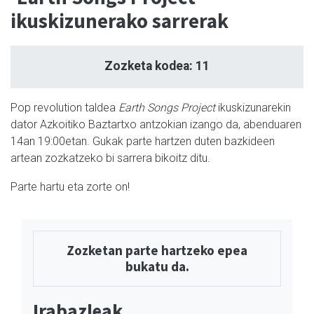
ikuskizunerako sarrerak
Zozketa kodea: 11
Pop revolution taldea
Earth Songs Project
ikuskizunarekin
dator Azkoitiko Baztartxo antzokian izango da, abenduaren
14an 19:00etan. Gukak parte hartzen duten bazkideen
artean zozkatzeko bi sarrera bikoitz ditu.
Parte hartu eta zorte on!
Zozketan parte hartzeko epea
bukatu da.
Irabazleak