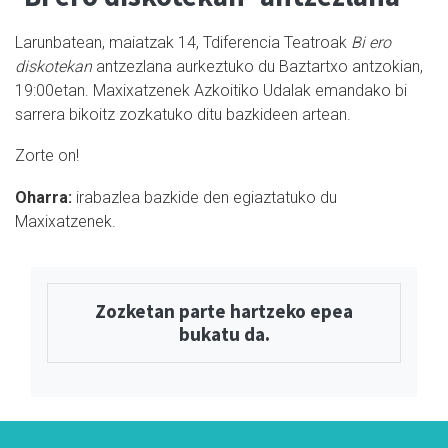
Larunbatean, maiatzak 14, Tdiferencia Teatroak
Bi ero
diskotekan
antzezlana aurkeztuko du Baztartxo antzokian,
19:00etan. Maxixatzenek Azkoitiko Udalak emandako bi
sarrera bikoitz zozkatuko ditu bazkideen artean.
Zorte on!
Oharra:
irabazlea bazkide den egiaztatuko du
Maxixatzenek.
Zozketan parte hartzeko epea
bukatu da.