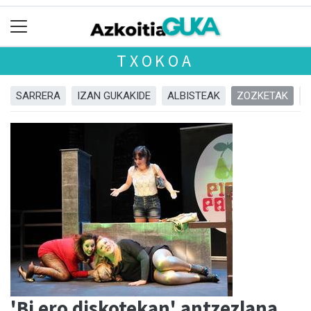
TXOKOA
SARRERA
IZAN GUKAKIDE
ALBISTEAK
ZOZKETAK
'Bi ero diskotekan' antzezlana