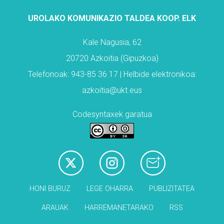
UROLAKO KOMUNIKAZIO TALDEA KOOP. ELK
Kale Nagusia, 62
20720 Azkoitia (Gipuzkoa)
Telefonoak: 943-85 36 17 | Helbide elektronikoa:
azkoitia@ukt.eus
Codesyntaxek garatua
HONI BURUZ
LEGE OHARRA
PUBLIZITATEA
ARAUAK
HARREMANETARAKO
RSS