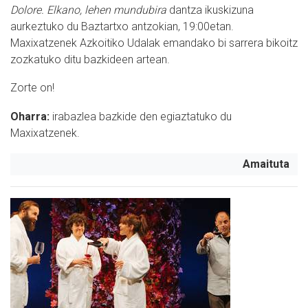
Dolore. Elkano, lehen mundubira
dantza ikuskizuna
aurkeztuko du Baztartxo antzokian, 19:00etan.
Maxixatzenek Azkoitiko Udalak emandako bi sarrera bikoitz
zozkatuko ditu bazkideen artean.
Zorte on!
Oharra:
irabazlea bazkide den egiaztatuko du
Maxixatzenek.
Amaituta