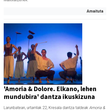
Amaituta
'Amoria & Dolore. Elkano, lehen
mundubira' dantza ikuskizuna
Larunbatean, urtarrilak 22, Kresala dantza taldeak
Amoria &