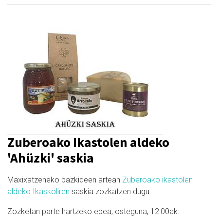
Zuberoako Ikastolen aldeko
'Ahüzki' saskia
Maxixatzeneko bazkideen artean
Zuberoako ikastolen
aldeko Ikaskoliren
saskia zozkatzen dugu.
Zozketan parte hartzeko epea, osteguna, 12:00ak.