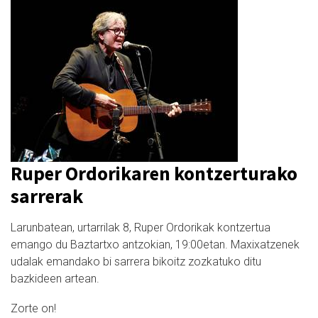
Ruper Ordorikaren kontzerturako
sarrerak
Larunbatean, urtarrilak 8, Ruper Ordorikak kontzertua
emango du Baztartxo antzokian, 19:00etan. Maxixatzenek
udalak emandako bi sarrera bikoitz zozkatuko ditu
bazkideen artean.
Zorte on!