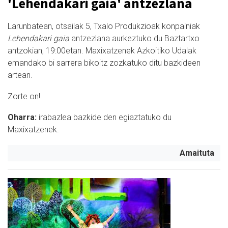
'Lehendakari gaia' antzezlana
Larunbatean, otsailak 5, Txalo Produkzioak konpainiak
Lehendakari gaia
antzezlana aurkeztuko du Baztartxo
antzokian, 19:00etan. Maxixatzenek Azkoitiko Udalak
emandako bi sarrera bikoitz zozkatuko ditu bazkideen
artean.
Zorte on!
Oharra:
irabazlea bazkide den egiaztatuko du
Maxixatzenek.
Amaituta