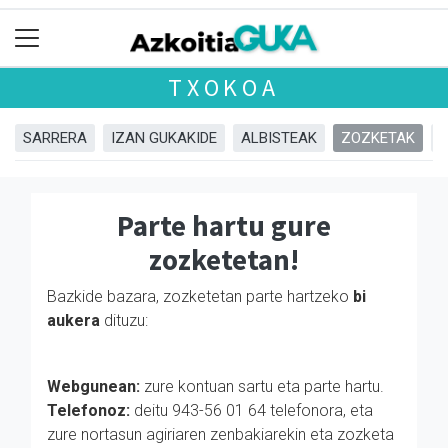
TXOKOA
SARRERA
IZAN GUKAKIDE
ALBISTEAK
ZOZKETAK
Parte hartu gure
zozketetan!
Bazkide bazara, zozketetan parte hartzeko
bi
aukera
dituzu:
Webgunean:
zure kontuan sartu eta parte hartu.
Telefonoz:
deitu 943-56 01 64 telefonora, eta
zure nortasun agiriaren zenbakiarekin eta zozketa