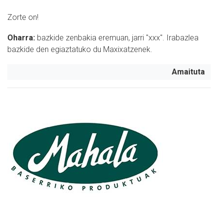
Zorte on!
Oharra:
bazkide zenbakia eremuan, jarri "
xxx
". Irabazlea
bazkide den egiaztatuko du Maxixatzenek.
Amaituta