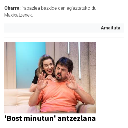
Oharra:
i
rabazlea bazkide den egiaztatuko du
Maxixatzenek.
Amaituta
'Bost minutun' antzezlana