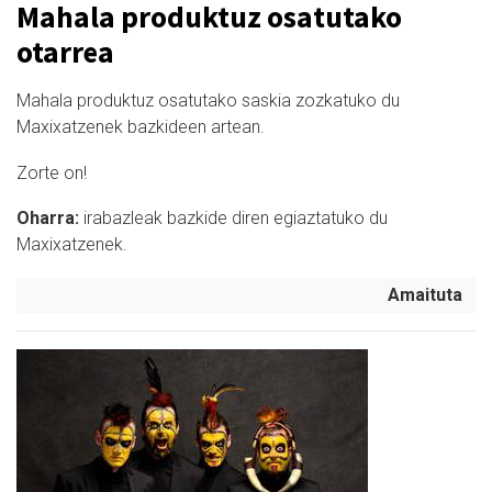
Mahala produktuz osatutako
otarrea
Mahala produktuz osatutako saskia zozkatuko du
Maxixatzenek bazkideen artean.
Zorte on!
Oharra:
i
rabazleak bazkide diren egiaztatuko du
Maxixatzenek.
Amaituta