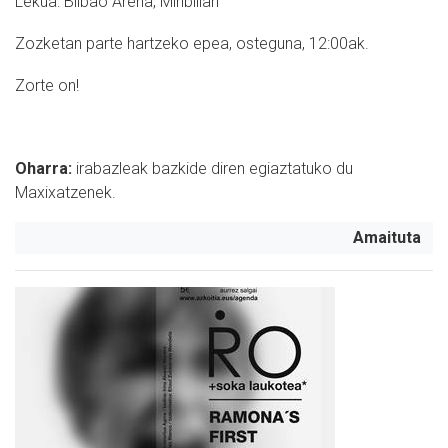
Lekua: Bilbao Arena, Miribillan
Zozketan parte hartzeko epea, osteguna, 12:00ak.
Zorte on!
Oharra:
i
rabazleak bazkide diren egiaztatuko du
Maxixatzenek.
Amaituta