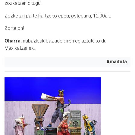
zozkatzen ditugu.
Zozketan parte hartzeko epea, osteguna, 12:00ak.
Zorte on!
Oharra:
i
rabazleak bazkide diren egiaztatuko du
Maxixatzenek.
Amaituta