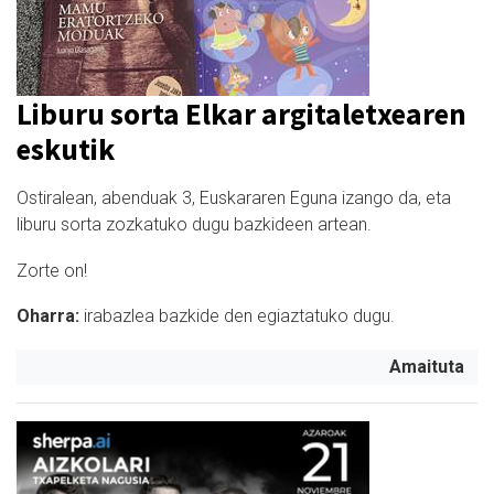
Liburu sorta Elkar argitaletxearen
eskutik
Ostiralean, abenduak 3, Euskararen Eguna izango da, eta
liburu sorta zozkatuko dugu bazkideen artean.
Zorte on!
Oharra:
i
rabazlea bazkide den egiaztatuko dugu.
Amaituta