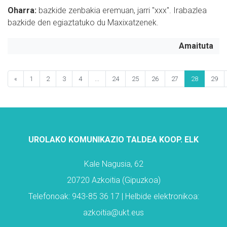
Oharra:
bazkide zenbakia eremuan, jarri "
xxx
". Irabazlea
bazkide den egiaztatuko du Maxixatzenek.
Amaituta
«
1
2
3
4
...
24
25
26
27
28
29
UROLAKO KOMUNIKAZIO TALDEA KOOP. ELK
Kale Nagusia, 62
20720 Azkoitia (Gipuzkoa)
Telefonoak: 943-85 36 17 | Helbide elektronikoa:
azkoitia@ukt.eus