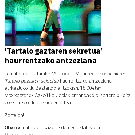
'Tartalo gaztaren sekretua'
haurrentzako antzezlana
Larunbatean, urtarrilak 29, Logela Multimedia konpainiaren
Tartalo gaztaren sekretua
haurrentzako antzezlana
aurkeztuko du Baztartxo antzokian, 18:00etan.
Maxixatzenek Azkoitiko Udalak emandako bi sarrera bikoitz
zozkatuko ditu bazkideen artean.
Zorte on!
Oharra:
irabazlea bazkide den egiaztatuko du
Maxixatzenek.