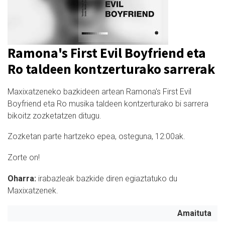
Ramona's First Evil Boyfriend eta
Ro taldeen kontzerturako sarrerak
Maxixatzeneko bazkideen artean Ramona's First Evil
Boyfriend eta Ro musika taldeen kontzerturako bi sarrera
bikoitz zozketatzen ditugu.
Zozketan parte hartzeko epea, osteguna, 12:00ak.
Zorte on!
Oharra:
i
rabazleak bazkide diren egiaztatuko du
Maxixatzenek.
Amaituta