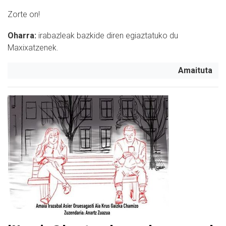
Zorte on!
Oharra:
i
rabazleak bazkide diren egiaztatuko du
Maxixatzenek.
Amaituta