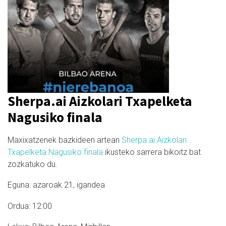
Sherpa.ai Aizkolari Txapelketa
Nagusiko finala
Maxixatzenek bazkideen artean
Sherpa.ai Aizkolari
Txapelketa Nagusiko finala
ikusteko sarrera bikoitz bat
zozkatuko du.
Eguna: azaroak 21, igandea
Ordua: 12:00