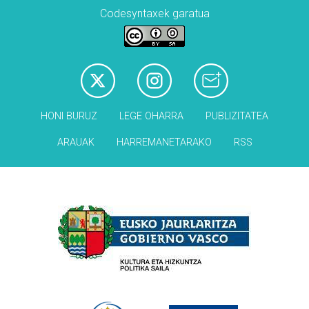
Codesyntaxek garatua
HONI BURUZ
LEGE OHARRA
PUBLIZITATEA
ARAUAK
HARREMANETARAKO
RSS
Babesleak