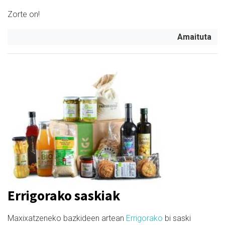
Zorte on!
Amaituta
Errigorako saskiak
Maxixatzeneko bazkideen artean
Errigorako
bi saski