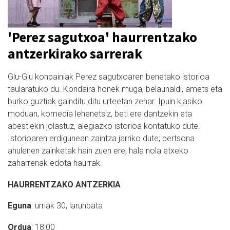
'Perez sagutxoa' haurrentzako
antzerkirako sarrerak
Glu-Glu konpainiak Perez sagutxoaren benetako istorioa
taularatuko du. Kondaira honek muga, belaunaldi, amets eta
burko guztiak gainditu ditu urteetan zehar. Ipuin klasiko
moduan, komedia lehenetsiz, beti ere dantzekin eta
abestiekin jolastuz, alegiazko istorioa kontatuko dute.
Istorioaren erdigunean zaintza jarriko dute; pertsona
ahulenen zainketak hain zuen ere, hala nola etxeko
zaharrenak edota haurrak.
HAURRENTZAKO ANTZERKIA
Eguna
: urriak 30, larunbata
Ordua
: 18:00