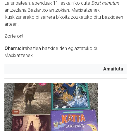
Larunbatean, abenduak 11, eskainiko dute
Bost minutun
antzezlana Baztartxo antzokian. Maxixatzenek
ikuskizunerako bi sarrera bikoitz zozkatuko ditu bazkideen
artean.
Zorte on!
Oharra:
i
rabazlea bazkide den egiaztatuko du
Maxixatzenek.
Amaituta