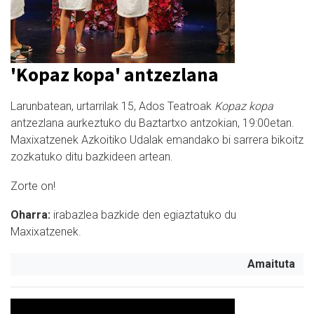
'Kopaz kopa' antzezlana
Larunbatean, urtarrilak 15, Ados Teatroak
Kopaz kopa
antzezlana aurkeztuko du Baztartxo antzokian, 19:00etan.
Maxixatzenek Azkoitiko Udalak emandako bi sarrera bikoitz
zozkatuko ditu bazkideen artean.
Zorte on!
Oharra:
irabazlea bazkide den egiaztatuko du
Maxixatzenek.
Amaituta