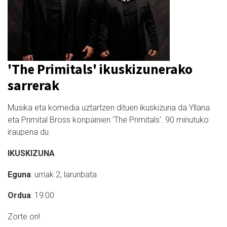
'The Primitals' ikuskizunerako
sarrerak
Musika eta komedia uztartzen dituen ikuskizuna da Yllana
eta Primital Bross konpainien 'The Primitals'. 90 minutuko
iraupena du.
IKUSKIZUNA
Eguna
: urriak 2, larunbata
Ordua
: 19:00
Zorte on!