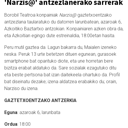
'Narzis@' antzezlanerako sarrerak
Borobil Teatroa konpainiak
Narzis@
gaztetxoentzako
antzezlana taularatuko du datorren larunbatean, azaroak 6,
Azkoitiko Baztartxo antzokian. Konpainiaren azken obra da,
eta Azkoitian egingo dute estreinaldia, 18:00etan hasita.
Peru mutil gaztea da. Lagun bakarra du, Maialen izeneko
neska. Peruk 13 urte betetzen dituen egunean, gurasoek
smartphone bat oparituko diote, eta une horretan bere
bizitza erabat aldatuko da. Sare sozialak ezagutuko ditu
eta beste pertsona bat izan daitekeela ohartuko da. Profil
bat diseinatu dezake; izena aldatzea erabakiko du; orain,
Narziso du izena.
GAZTETXOENTZAKO ANTZERKIA
Eguna
: azaroak 6, larunbata
Ordua
: 18:00