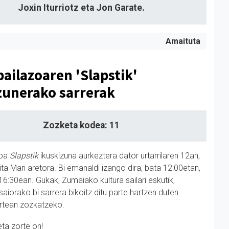
Joxin Iturriotz eta Jon Garate.
Amaituta
pailazoaren 'Slapstik'
zunerako sarrerak
Zozketa kodea: 11
zoa
Slapstik
ikuskizuna aurkeztera dator urtarrilaren 12an,
a Mari aretora. Bi emanaldi izango dira, bata 12:00etan,
16:30ean. Gukak, Zumaiako kultura sailari eskutik,
aiorako bi sarrera bikoitz ditu parte hartzen duten
rtean zozkatzeko.
eta zorte on!