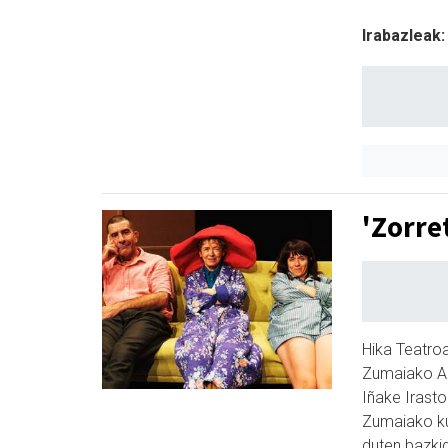
Irabazleak:
'Zorre
Hika Teatro
Zumaiako Ai
Iñake Irasto
Zumaiako kult
duten bazki