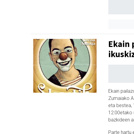
Ekain 
ikuski
Ekain paila
Zumaiako Ait
eta bestea, 
12:00etako s
bazkideen a
Parte hartu 