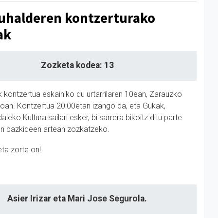
uhalderen kontzerturako
ak
Zozketa kodea: 13
 kontzertua eskainiko du urtarrilaren 10ean, Zarauzko
oan. Kontzertua 20:00etan izango da, eta Gukak,
leko Kultura sailari esker, bi sarrera bikoitz ditu parte
en bazkideen artean zozkatzeko.
eta zorte on!
Asier Irizar eta Mari Jose Segurola.