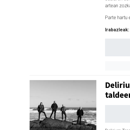
artean zozk
Parte hartu 
Irabazleak:
Deliri
taldee