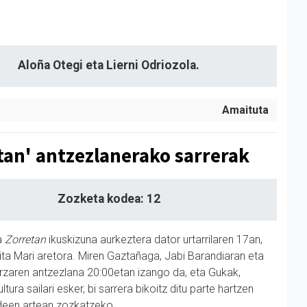
Aloña Otegi eta Lierni Odriozola.
Amaituta
tan' antzezlanerako sarrerak
Zozketa kodea: 12
a
Zorretan
ikuskizuna aurkeztera dator urtarrilaren 17an,
ta Mari aretora. Miren Gaztañaga, Jabi Barandiaran eta
rzaren antzezlana 20:00etan izango da, eta Gukak,
ura sailari esker, bi sarrera bikoitz ditu parte hartzen
deen artean zozkatzeko.