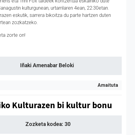
mens eta Trini Fox taldeek kontzertua eskainiko dute
anagustin kulturgunean, urtarrilaren 4ean, 22:30etan.
razen eskutik, sarrera bikoitza du parte hartzen duten
rtean zozkatzeko.
eta zorte on!
Iñaki Amenabar Beloki
Amaituta
iko Kulturazen bi kultur bonu
Zozketa kodea: 30