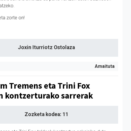
atzeko.
eta zorte on!
Joxin Iturriotz Ostolaza
Amaituta
um Tremens eta Trini Fox
n kontzerturako sarrerak
Zozketa kodea: 11