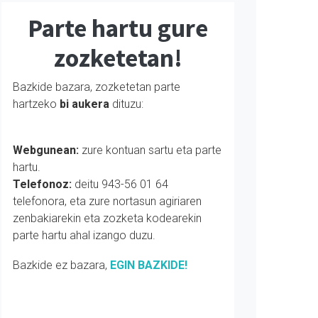
Parte hartu gure
zozketetan!
Bazkide bazara, zozketetan parte
hartzeko
bi aukera
dituzu:
Webgunean:
zure kontuan sartu eta parte
hartu.
Telefonoz:
deitu 943-56 01 64
telefonora, eta zure nortasun agiriaren
zenbakiarekin eta zozketa kodearekin
parte hartu ahal izango duzu.
Bazkide ez bazara,
EGIN BAZKIDE!