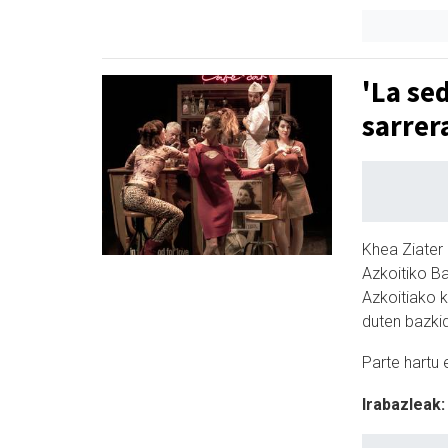
'La se
sarrer
Khea Ziater
Azkoitiko Ba
Azkoitiako ku
duten bazki
Parte hartu 
Irabazleak: