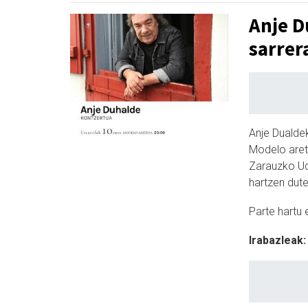
Anje D
sarrer
Anje Dualdek
Modelo aret
Zarauzko Uda
hartzen dut
Parte hartu 
Irabazleak: