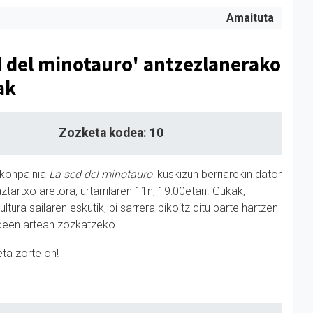
Amaituta
d del minotauro' antzezlanerako
ak
Zozketa kodea: 10
 konpainia
La sed del minotauro
ikuskizun berriarekin dator
ztartxo aretora, urtarrilaren 11n, 19:00etan. Gukak,
ltura sailaren eskutik, bi sarrera bikoitz ditu parte hartzen
deen artean zozkatzeko.
eta zorte on!