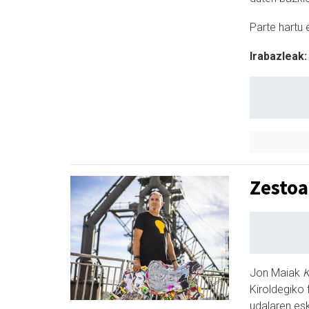
Parte hartu 
Irabazleak:
Zestoa
Jon Maiak
K
Kiroldegiko
udalaren esk