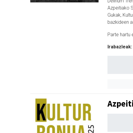
Delirium Tre
Azpeitiako S
Gukak, Kultu
bazkideen a
Parte hartu 
Irabazleak:
Azpeit