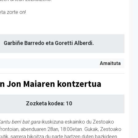
eta zorte on!
Garbiñe Barredo eta Goretti Alberdi.
Amaituta
n Jon Maiaren kontzertua
Zozketa kodea: 10
antu berri bat gara
ikuskizuna eskainiko du Zestoako
 frontoian, abenduaren 28an, 18:00etan. Gukak, Zestoako
utik, sarrera bikoitza du parte hartzen duten bazkideen