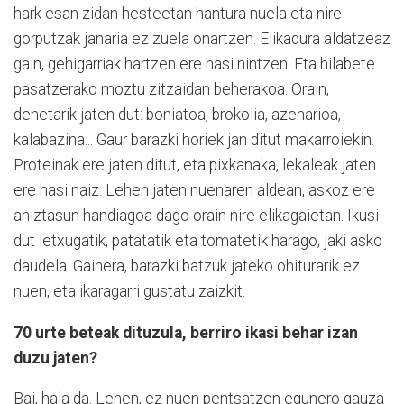
hark esan zidan hesteetan hantura nuela eta nire
gorputzak janaria ez zuela onartzen. Elikadura aldatzeaz
gain, gehigarriak hartzen ere hasi nintzen. Eta hilabete
pasatzerako moztu zitzaidan beherakoa. Orain,
denetarik jaten dut: boniatoa, brokolia, azenarioa,
kalabazina... Gaur barazki horiek jan ditut makarroiekin.
Proteinak ere jaten ditut, eta pixkanaka, lekaleak jaten
ere hasi naiz. Lehen jaten nuenaren aldean, askoz ere
aniztasun handiagoa dago orain nire elikagaietan. Ikusi
dut letxugatik, patatatik eta tomatetik harago, jaki asko
daudela. Gainera, barazki batzuk jateko ohiturarik ez
nuen, eta ikaragarri gustatu zaizkit.
70 urte beteak dituzula, berriro ikasi behar izan
duzu jaten?
Bai, hala da. Lehen, ez nuen pentsatzen egunero gauza