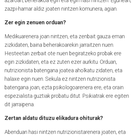
azaroan, beherakoa egin eta egin hasi nintzen. Egunean,
zazpi-hamar aldiz joaten nintzen komunera, agian.
Zer egin zenuen orduan?
Medikuarenera joan nintzen, eta zenbait gauza eman
zizkidaten, baina beherakoarekin jarraitzen nuen.
Hesteetan zerbait ote nuen begiratzeko probak ere
egin zizkidaten, eta ez zuten ezer aurkitu. Orduan,
nutrizionista batengana joatea aholkatu zidaten, eta
halaxe egin nuen. Sekula ez nintzen nutrizionista
batengana joan, ezta psikologoarenera ere, eta orain
espezialista guztiak probatu ditut. Psikiatrak ere egiten
dit jarraipena.
Zertan aldatu dituzu elikadura ohiturak?
Abenduan hasi nintzen nutrizionistarenera joaten, eta