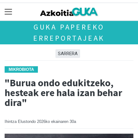
GUKA PAPEREKO
ERREPORTAJEAK
SARRERA
MIKROBIOTA
"Burua ondo edukitzeko,
hesteak ere hala izan behar
dira"
Ihintza Elustondo
2026ko ekainaren 30a