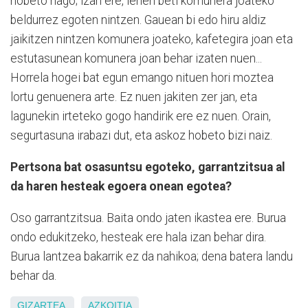
hobeto nago; izan ere, lehen beti komunera joateko
beldurrez egoten nintzen. Gauean bi edo hiru aldiz
jaikitzen nintzen komunera joateko, kafetegira joan eta
estutasunean komunera joan behar izaten nuen...
Horrela hogei bat egun emango nituen hori moztea
lortu genuenera arte. Ez nuen jakiten zer jan, eta
lagunekin irteteko gogo handirik ere ez nuen. Orain,
segurtasuna irabazi dut, eta askoz hobeto bizi naiz.
Pertsona bat osasuntsu egoteko, garrantzitsua al
da haren hesteak egoera onean egotea?
Oso garrantzitsua. Baita ondo jaten ikastea ere. Burua
ondo edukitzeko, hesteak ere hala izan behar dira.
Burua lantzea bakarrik ez da nahikoa; dena batera landu
behar da.
GIZARTEA
AZKOITIA