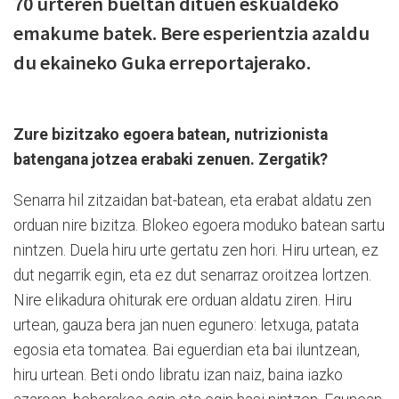
70 urteren bueltan dituen eskualdeko
emakume batek. Bere esperientzia azaldu
du ekaineko Guka erreportajerako.
Zure bizitzako egoera batean, nutrizionista
batengana jotzea erabaki zenuen. Zergatik?
Senarra hil zitzaidan bat-batean, eta erabat aldatu zen
orduan nire bizitza. Blokeo egoera moduko batean sartu
nintzen. Duela hiru urte gertatu zen hori. Hiru urtean, ez
dut negarrik egin, eta ez dut senarraz oroitzea lortzen.
Nire elikadura ohiturak ere orduan aldatu ziren. Hiru
urtean, gauza bera jan nuen egunero: letxuga, patata
egosia eta tomatea. Bai eguerdian eta bai iluntzean,
hiru urtean. Beti ondo libratu izan naiz, baina iazko