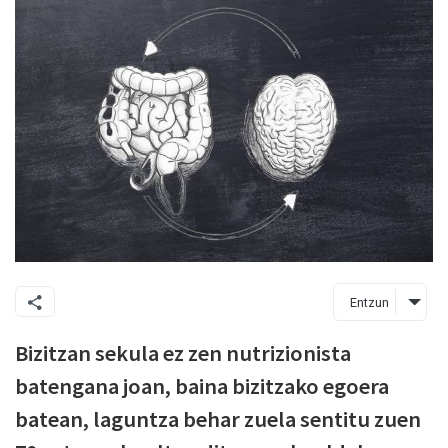
Entzun
Bizitzan sekula ez zen nutrizionista
batengana joan, baina bizitzako egoera
batean, laguntza behar zuela sentitu zuen