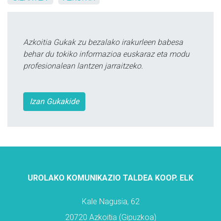
Azkoitia Gukak zu bezalako irakurleen babesa
behar du tokiko informazioa euskaraz eta modu
profesionalean lantzen jarraitzeko.
Izan Gukakide
UROLAKO KOMUNIKAZIO TALDEA KOOP. ELK
Kale Nagusia, 62
20720 Azkoitia (Gipuzkoa)