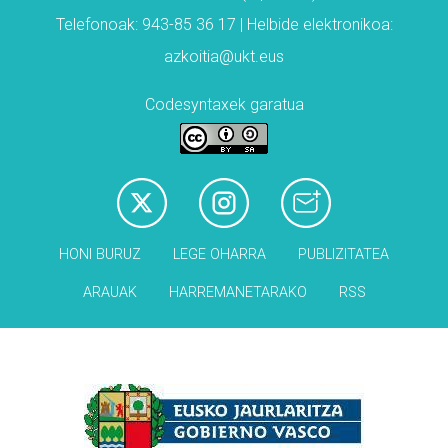
Telefonoak: 943-85 36 17 | Helbide elektronikoa:
azkoitia@ukt.eus
Codesyntaxek garatua
HONI BURUZ
LEGE OHARRA
PUBLIZITATEA
ARAUAK
HARREMANETARAKO
RSS
Babesleak