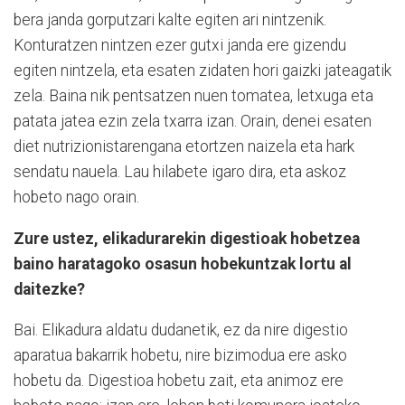
bera janda gorputzari kalte egiten ari nintzenik.
Konturatzen nintzen ezer gutxi janda ere gizendu
egiten nintzela, eta esaten zidaten hori gaizki jateagatik
zela. Baina nik pentsatzen nuen tomatea, letxuga eta
patata jatea ezin zela txarra izan. Orain, denei esaten
diet nutrizionistarengana etortzen naizela eta hark
sendatu nauela. Lau hilabete igaro dira, eta askoz
hobeto nago orain.
Zure ustez, elikadurarekin digestioak hobetzea
baino haratagoko osasun hobekuntzak lortu al
daitezke?
Bai. Elikadura aldatu dudanetik, ez da nire digestio
aparatua bakarrik hobetu, nire bizimodua ere asko
hobetu da. Digestioa hobetu zait, eta animoz ere