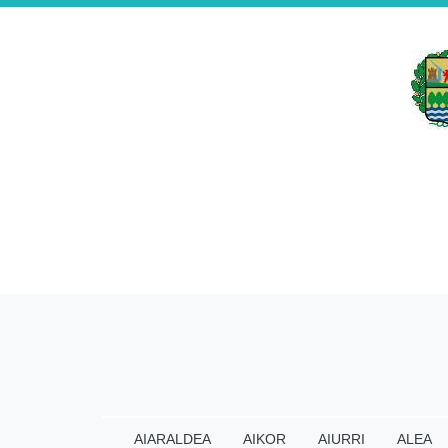
AIARALDEA
AIKOR
AIURRI
ALEA