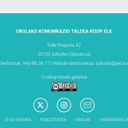
UROLAKO KOMUNIKAZIO TALDEA KOOP. ELK
Kale Nagusia, 62
20720 Azkoitia (Gipuzkoa)
Telefonoak: 943-85 36 17 | Helbide elektronikoa: azkoitia@ukt.eu
Codesyntaxek garatua
LEGE OHARRA
PUBLIZITATEA
ARAUAK
HARREMANET