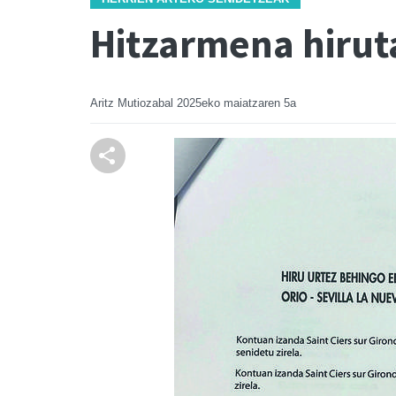
Hitzarmena hirut
Aritz Mutiozabal
2025eko maiatzaren 5a