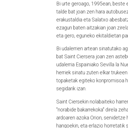
Bi urte geroago, 1995ean, beste ek
talde bat joan zen hara autobusez.
erakustaldia eta Salatxo abesbatz
ezagun baten aitzakian joan zirela
eta gero, eguneko ekitaldietan par
Bi udalerrien artean sinatutako ag
bat Saint Ciersera joan zen asteb
udalerria Espainiako Sevilla la Nu
herriek sinatu zuten elkar trukeen
topaketak egiteko konpromisoa har
segidarik izan.
Saint Ciersekin nolabaiteko harre
"norabide bakarrekoka" direla zeh
ardoaren azoka Orion, senidetze 
hangoekin, eta erlazio horretatik 