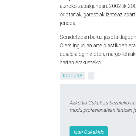
aurreko zabalgunean, 2002tik 200
oriotarrak, garestiak izateaz apa
jendea.
Senidetzeari buruz jasota dagoen 
Ciers inguruan arte plastikoen era
deialdia egin zieten, margo lehi
hartan erakusteko.
KULTURA
Azkoitia Gukak zu bezalako ira
modu profesionalean lantzen ja
Izan Gukakide