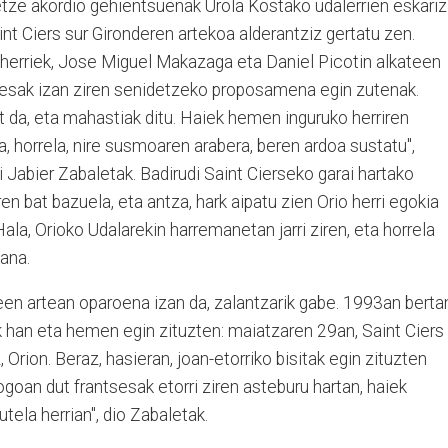
etze akordio gehientsuenak Urola Kostako udalerrien eskariz
int Ciers sur Gironderen artekoa alderantziz gertatu zen.
herriek, Jose Miguel Makazaga eta Daniel Picotin alkateen
ntsesak izan ziren senidetzeko proposamena egin zutenak.
t da, eta mahastiak ditu. Haiek hemen inguruko herriren
a, horrela, nire susmoaren arabera, beren ardoa sustatu",
i Jabier Zabaletak. Badirudi Saint Cierseko garai hartako
n bat bazuela, eta antza, hark aipatu zien Orio herri egokia
ala, Orioko Udalarekin harremanetan jarri ziren, eta horrela
ana.
een artean oparoena izan da, zalantzarik gabe. 1993an berta
lak han eta hemen egin zituzten: maiatzaren 29an, Saint Ciers
 Orion. Beraz, hasieran, joan-etorriko bisitak egin zituzten
Gogoan dut frantsesak etorri ziren asteburu hartan, haiek
tela herrian", dio Zabaletak.