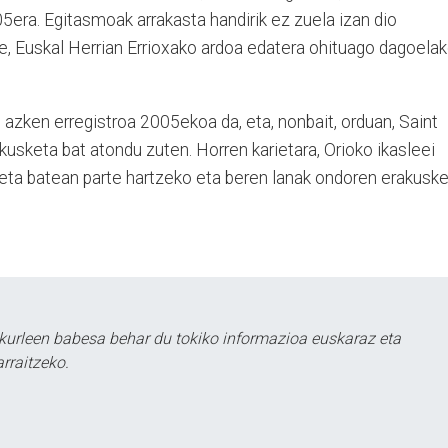
5era. Egitasmoak arrakasta handirik ez zuela izan dio
rte, Euskal Herrian Errioxako ardoa edatera ohituago dagoela
azken erregistroa 2005ekoa da, eta, nonbait, orduan, Saint
kusketa bat atondu zuten. Horren karietara, Orioko ikasleei
aketa batean parte hartzeko eta beren lanak ondoren erakusk
kurleen babesa behar du tokiko informazioa euskaraz eta
rraitzeko.