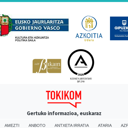
Babesleak
Gertuko informazioa, euskaraz
AMEZTI
ANBOTO
ANTXETA IRRATIA
ATARIA
AZP