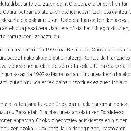
italdi bat antolatu zuten Saint Ciersen, eta Oriotik herritar
 Ostiral batean abiatu ziren eta igandean itzuli, eta dantzari
ak kantaldia eskaini zuten. "Uste dut han egiten den azoka
 asteburua pasatzera. Jarduera ofizial batzuk egin zituzten,
te hartu zuten", zehaztu du.
irien artean bitxia da 1997koa. Berriro ere, Orioko ordezkarit
uru batez hiruko akordio bat sinatzera. Kontua da Frantziako
eva izeneko herriarekin ere senidetu zela urte haietan, eta hi
 inguruko agiria 1997ko bisita hartan. Hiru urtez behin halako
tu zuten hiru udalerriek, baina hitzorduek ez zuen inolako
mana izaten jarraitu zuen Oriok, baina jada harreman horiek
aztu du Zabaletak. "Hainbat urtez antolatu zen Bordeleko
horren anparoan. Orioko zinegotziek adiskidetza egin zuten
sortu zen azoka". Gutxienez, lau bider egin zen, Ikastolaren