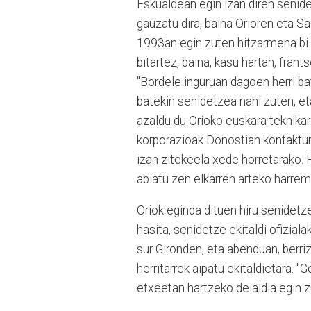
Eskualdean egin izan diren senid
gauzatu dira, baina Orioren eta Sa
1993an egin zuten hitzarmena bi 
bitartez, baina, kasu hartan, fra
"Bordele inguruan dagoen herri ba
batekin senidetzea nahi zuten, et
azaldu du Orioko euskara teknikar
korporazioak Donostian kontakture
izan zitekeela xede horretarako. H
abiatu zen elkarren arteko harrem
Oriok eginda dituen hiru senidetz
hasita, senidetze ekitaldi ofizia
sur Gironden, eta abenduan, berriz,
herritarrek aipatu ekitaldietara. "
etxeetan hartzeko deialdia egin zu