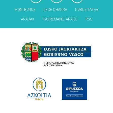
HONI BURUZ
LEGE OHARRA
PUBLIZITATEA
ARAUAK
HARREMANETARAKO
RSS
Babesleak