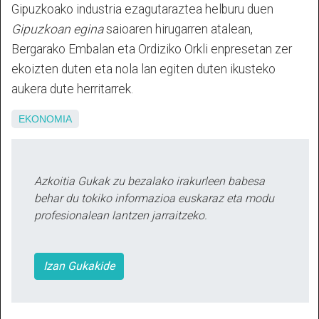
Gipuzkoako industria ezagutaraztea helburu duen
Gipuzkoan egina
saioaren hirugarren atalean,
Bergarako Embalan eta Ordiziko Orkli enpresetan zer
ekoizten duten eta nola lan egiten duten ikusteko
aukera dute herritarrek.
EKONOMIA
Azkoitia Gukak zu bezalako irakurleen babesa
behar du tokiko informazioa euskaraz eta modu
profesionalean lantzen jarraitzeko.
Izan Gukakide