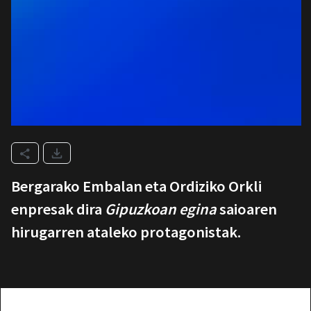
Bergarako Embalan eta Ordiziko Orkli
enpresak dira
Gipuzkoan egina
saioaren
hirugarren ataleko protagonistak.