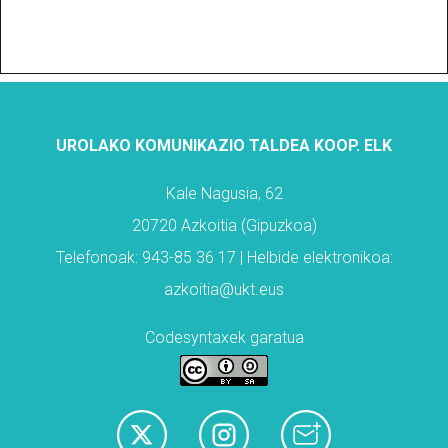
UROLAKO KOMUNIKAZIO TALDEA KOOP. ELK
Kale Nagusia, 62
20720 Azkoitia (Gipuzkoa)
Telefonoak: 943-85 36 17 | Helbide elektronikoa:
azkoitia@ukt.eus
Codesyntaxek garatua