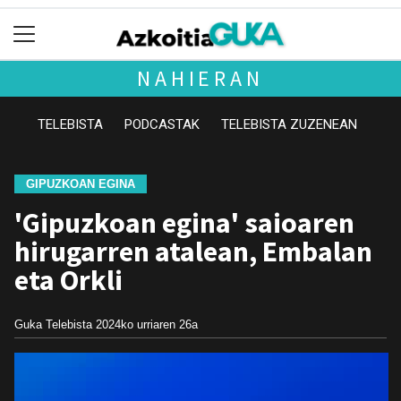
NAHIERAN
TELEBISTA
PODCASTAK
TELEBISTA ZUZENEAN
GIPUZKOAN EGINA
'Gipuzkoan egina' saioaren
hirugarren atalean, Embalan
eta Orkli
Guka Telebista
2024ko urriaren 26a