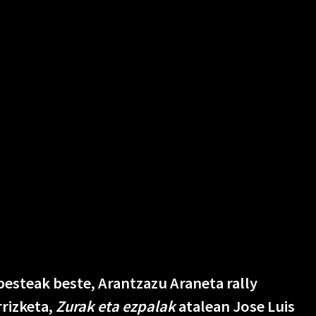
esteak beste, Arantzazu Araneta rally
rrizketa,
Zurak eta ezpalak
atalean Jose Luis