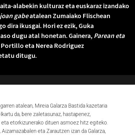
aita-alabekin kulturaz eta euskaraz izandako
 joan gabe
atalean Zumaiako Flischean
o dira ikusgai. Hori ez ezik, Guka
 jaso dugu atal honetan. Gainera,
Parean eta
 Portillo eta Nerea Rodriguez
etatu ditugu.
rren atalean, Mireia Galarza Bastida kazetaria
elkartu da, bere zaletasunaz, hastapenez,
ta etorkizunerako dituen asmoez hitz egiteko.
 Aizarnazabalen eta Zarautzen izan da Galarza,