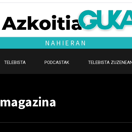
NAHIERAN
TELEBISTA
PODCASTAK
TELEBISTA ZUZENEA
 magazina