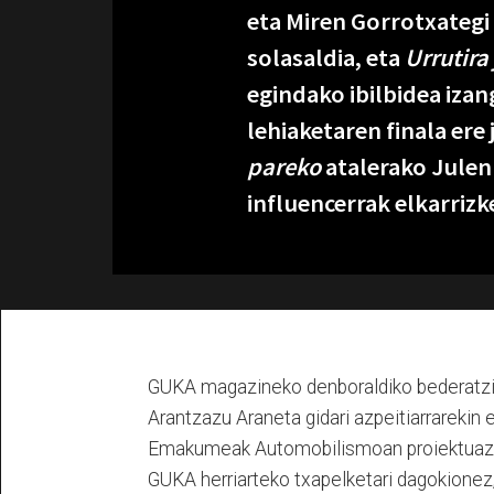
eta Miren Gorrotxategi 
solasaldia, eta
Urrutira
egindako ibilbidea izang
lehiaketaren finala ere
pareko
atalerako Julen
influencerrak elkarrizk
GUKA magazineko denboraldiko bederatziga
Arantzazu Araneta gidari azpeitiarrarekin 
Emakumeak Automobilismoan proiektuaz e
GUKA herriarteko txapelketari dagokionez,