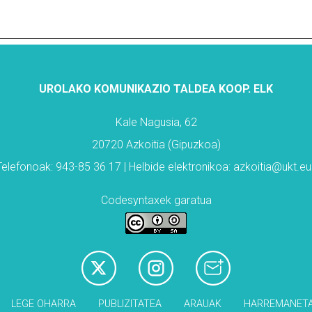
UROLAKO KOMUNIKAZIO TALDEA KOOP. ELK
Kale Nagusia, 62
20720 Azkoitia (Gipuzkoa)
Telefonoak: 943-85 36 17 | Helbide elektronikoa: azkoitia@ukt.eu
Codesyntaxek garatua
LEGE OHARRA
PUBLIZITATEA
ARAUAK
HARREMANET