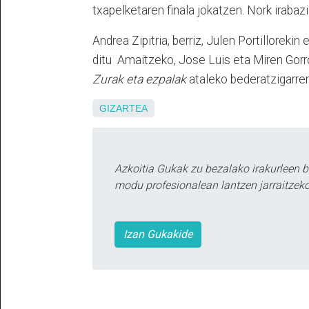
txapelketaren finala jokatzen. Nork irabaz
Andrea Zipitria, berriz, Julen Portilloreki
ditu Amaitzeko, Jose Luis eta Miren Gorro
Zurak eta ezpalak
ataleko bederatzigarre
GIZARTEA
Azkoitia Gukak zu bezalako irakurleen 
modu profesionalean lantzen jarraitzeko
Izan Gukakide