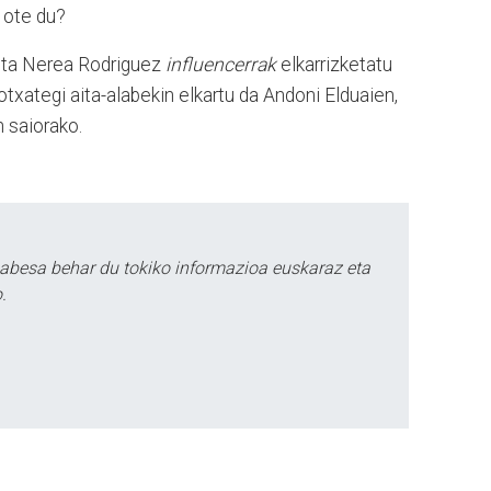
i ote du?
n eta Nerea Rodriguez
influencerrak
elkarrizketatu
txategi aita-alabekin elkartu da Andoni Elduaien,
n saiorako.
babesa behar du tokiko informazioa euskaraz eta
.