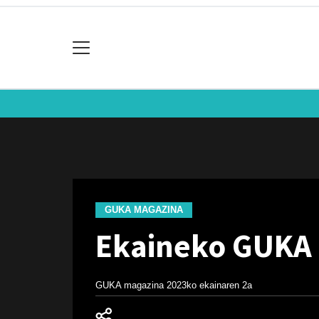
GUKA MAGAZINA
Ekaineko GUKA
GUKA magazina
2023ko ekainaren 2a