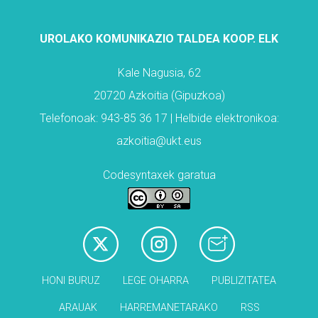
UROLAKO KOMUNIKAZIO TALDEA KOOP. ELK
Kale Nagusia, 62
20720 Azkoitia (Gipuzkoa)
Telefonoak: 943-85 36 17 | Helbide elektronikoa:
azkoitia@ukt.eus
Codesyntaxek garatua
HONI BURUZ
LEGE OHARRA
PUBLIZITATEA
ARAUAK
HARREMANETARAKO
RSS