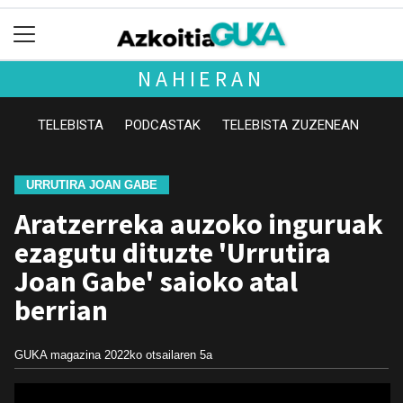
NAHIERAN
TELEBISTA
PODCASTAK
TELEBISTA ZUZENEAN
URRUTIRA JOAN GABE
Aratzerreka auzoko inguruak
ezagutu dituzte 'Urrutira
Joan Gabe' saioko atal
berrian
GUKA magazina
2022ko otsailaren 5a