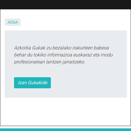
AISIA
Azkoitia Gukak zu bezalako irakurleen babesa
behar du tokiko informazioa euskaraz eta modu
profesionalean lantzen jarraitzeko.
Izan Gukakide