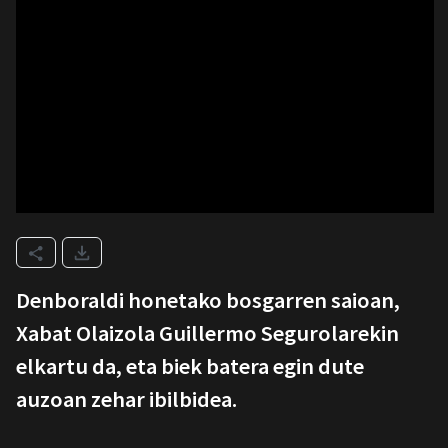
Denboraldi honetako bosgarren saioan,
Xabat Olaizola Guillermo Segurolarekin
elkartu da, eta biek batera egin dute
auzoan zehar ibilbidea.