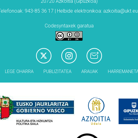
20720 Azkoitia (Gipuzkoa)
Telefonoak: 943-85 36 17 | Helbide elektronikoa: azkoitia@ukt.eu
Codesyntaxek garatua
LEGE OHARRA
PUBLIZITATEA
ARAUAK
HARREMANET
Babesleak