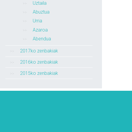
Uztaila
Abuztua
Urria
Azaroa
Abendua
2017ko zenbakiak
2016ko zenbakiak
2015ko zenbakiak