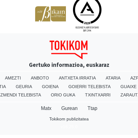
Gertuko informazioa, euskaraz
AMEZTI
ANBOTO
ANTXETA IRRATIA
ATARIA
AZP
TIA
GEURIA
GOIENA
GOIERRI TELEBISTA
GUAIXE
IZMENDI TELEBISTA
ORIO GUKA
TXINTXARRI
ZARAUT
Matx
Gurean
Ttap
Tokikom publizitatea
v16.25.0