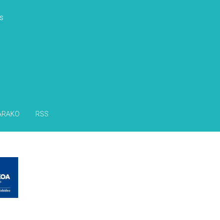
s
ARAKO
RSS