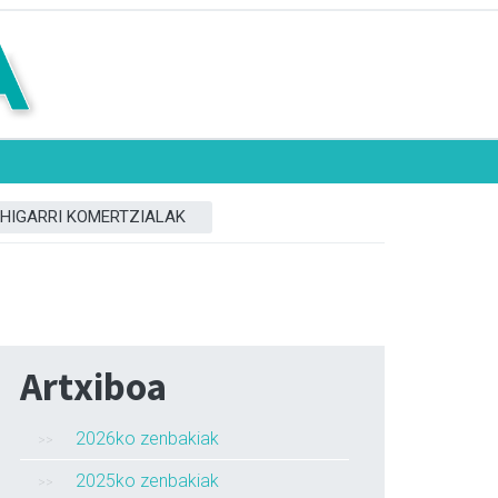
HIGARRI KOMERTZIALAK
Artxiboa
2026ko zenbakiak
2025ko zenbakiak