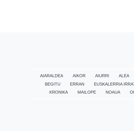
AIARALDEA
AIKOR
AIURRI
ALEA
BEGITU
ERRAN
EUSKALERRIA IRRA
KRONIKA
MAILOPE
NOAUA
O