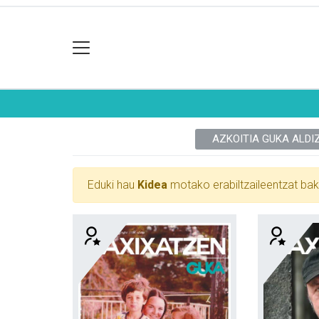
AZKOITIA GUKA ALDI
Eduki hau
Kidea
motako erabiltzaileentzat bak