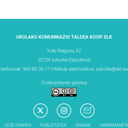
UROLAKO KOMUNIKAZIO TALDEA KOOP. ELK
Kale Nagusia, 62
20720 Azkoitia (Gipuzkoa)
Telefonoak: 943-85 36 17 | Helbide elektronikoa: azkoitia@ukt.eu
Codesyntaxek garatua
LEGE OHARRA
PUBLIZITATEA
ARAUAK
HARREMANET