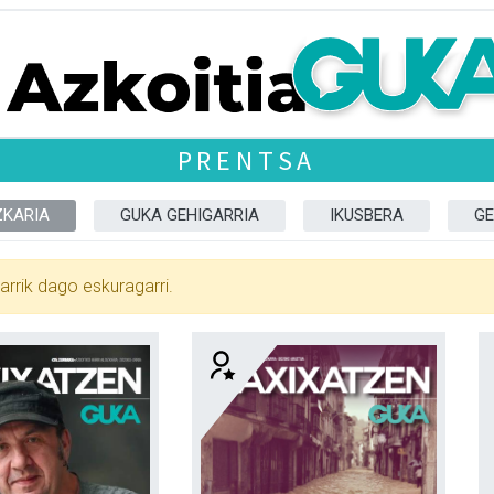
PRENTSA
ZKARIA
GUKA GEHIGARRIA
IKUSBERA
GE
arrik dago eskuragarri.