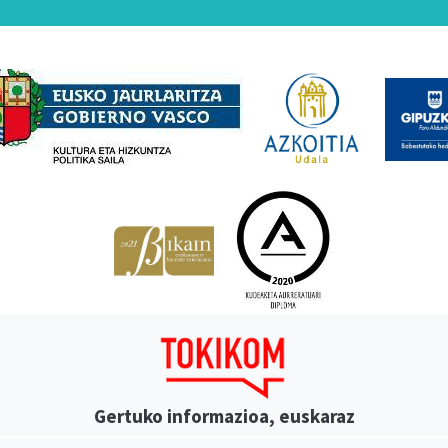
Babesleak
Gertuko informazioa, euskaraz