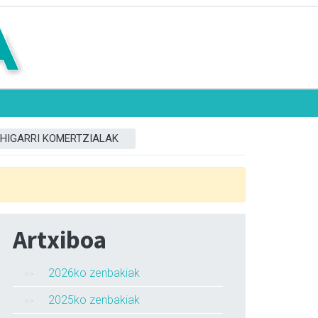
HIGARRI KOMERTZIALAK
Artxiboa
2026ko zenbakiak
2025ko zenbakiak