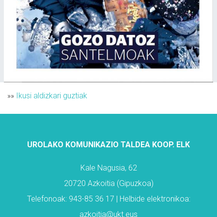
»»
Ikusi aldizkari guztiak
UROLAKO KOMUNIKAZIO TALDEA KOOP. ELK
Kale Nagusia, 62
20720 Azkoitia (Gipuzkoa)
Telefonoak: 943-85 36 17 | Helbide elektronikoa:
azkoitia@ukt.eus