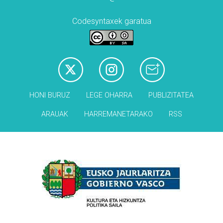
Codesyntaxek garatua
HONI BURUZ
LEGE OHARRA
PUBLIZITATEA
ARAUAK
HARREMANETARAKO
RSS
Babesleak