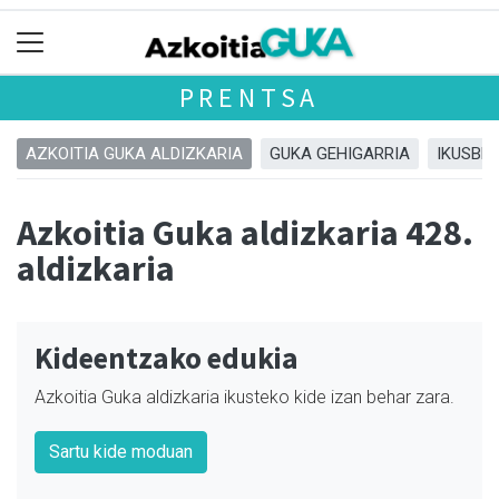
PRENTSA
AZKOITIA GUKA ALDIZKARIA
GUKA GEHIGARRIA
IKUSBE
Azkoitia Guka aldizkaria 428.
aldizkaria
Kideentzako edukia
Azkoitia Guka aldizkaria ikusteko kide izan behar zara.
Sartu kide moduan