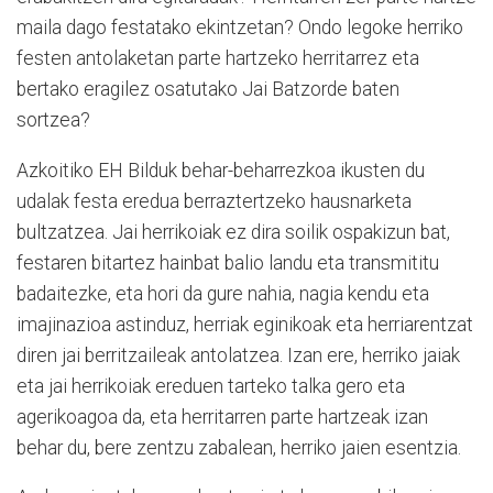
maila dago festatako ekintzetan? Ondo legoke herriko
festen antolaketan parte hartzeko herritarrez eta
bertako eragilez osatutako Jai Batzorde baten
sortzea?
Azkoitiko EH Bilduk behar-beharrezkoa ikusten du
udalak festa eredua berraztertzeko hausnarketa
bultzatzea. Jai herrikoiak ez dira soilik ospakizun bat,
festaren bitartez hainbat balio landu eta transmititu
badaitezke, eta hori da gure nahia, nagia kendu eta
imajinazioa astinduz, herriak eginikoak eta herriarentzat
diren jai berritzaileak antolatzea. Izan ere, herriko jaiak
eta jai herrikoiak ereduen tarteko talka gero eta
agerikoagoa da, eta herritarren parte hartzeak izan
behar du, bere zentzu zabalean, herriko jaien esentzia.