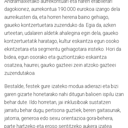
Andramaixetako aurrekontuari eta haren erabilerari
dagokionez, aurrekontua 190.000 eurokoa izango dela
aurreikusten da, eta horren herena baino gehiago,
gaueko kontzertuetara zuzenduko da. Egia da, azken
urteetan, udalaren aldetik ahalegina egin dela, gaueko
kontzertuetatik haratago, kultur eskaintza egun osoko
ekintzetara eta segmentu gehiagotara iristeko. Hori da
bidea, egun osorako eta guztiontzako eskaintza
osatzea, haurrei, gaurko gazteei zein atzoko gazteei
zuzendutakoa.
Bestalde, festek gure izateko modua adierazi eta bizi
garen gizarte honetarako nahi ditugun balioen ispilu izan
behar dute. Ildo horretan, jai inklusiboak sustatzen
jarraitu behar dugu, pertsona guztiek, beren gaitasunak,
jatorria, generoa edo sexu orientazioa gora-behera,
parte hartzeko eta eroso sentitzeko aukera izatea