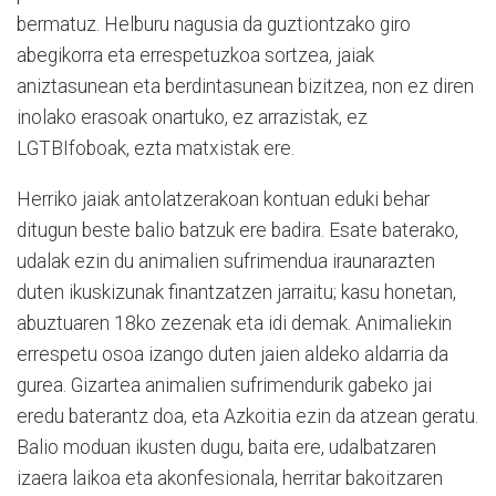
bermatuz. Helburu nagusia da guztiontzako giro
abegikorra eta errespetuzkoa sortzea, jaiak
aniztasunean eta berdintasunean bizitzea, non ez diren
inolako erasoak onartuko, ez arrazistak, ez
LGTBIfoboak, ezta matxistak ere.
Herriko jaiak antolatzerakoan kontuan eduki behar
ditugun beste balio batzuk ere badira. Esate baterako,
udalak ezin du animalien sufrimendua iraunarazten
duten ikuskizunak finantzatzen jarraitu; kasu honetan,
abuztuaren 18ko zezenak eta idi demak. Animaliekin
errespetu osoa izango duten jaien aldeko aldarria da
gurea. Gizartea animalien sufrimendurik gabeko jai
eredu baterantz doa, eta Azkoitia ezin da atzean geratu.
Balio moduan ikusten dugu, baita ere, udalbatzaren
izaera laikoa eta akonfesionala, herritar bakoitzaren