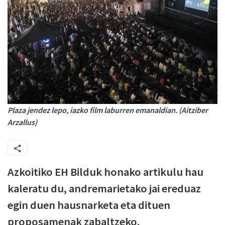
Plaza jendez lepo, iazko film laburren emanaldian. (Aitziber
Arzallus)
Azkoitiko EH Bilduk honako artikulu hau
kaleratu du, andremarietako jai ereduaz
egin duen hausnarketa eta dituen
proposamenak zabaltzeko.