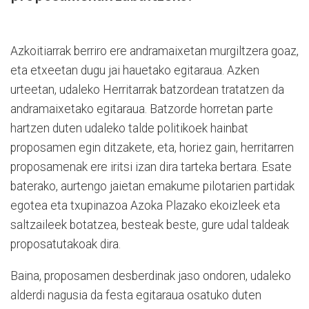
Azkoitiarrak berriro ere andramaixetan murgiltzera goaz,
eta etxeetan dugu jai hauetako egitaraua. Azken
urteetan, udaleko Herritarrak batzordean tratatzen da
andramaixetako egitaraua. Batzorde horretan parte
hartzen duten udaleko talde politikoek hainbat
proposamen egin ditzakete, eta, horiez gain, herritarren
proposamenak ere iritsi izan dira tarteka bertara. Esate
baterako, aurtengo jaietan emakume pilotarien partidak
egotea eta txupinazoa Azoka Plazako ekoizleek eta
saltzaileek botatzea, besteak beste, gure udal taldeak
proposatutakoak dira.
Baina, proposamen desberdinak jaso ondoren, udaleko
alderdi nagusia da festa egitaraua osatuko duten