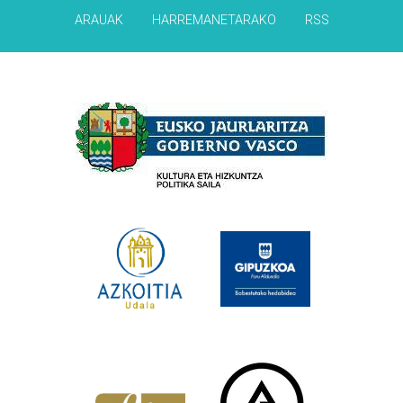
ARAUAK
HARREMANETARAKO
RSS
Babesleak