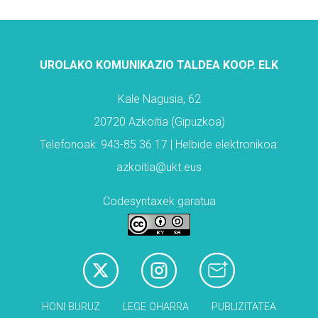
UROLAKO KOMUNIKAZIO TALDEA KOOP. ELK
Kale Nagusia, 62
20720 Azkoitia (Gipuzkoa)
Telefonoak: 943-85 36 17 | Helbide elektronikoa:
azkoitia@ukt.eus
Codesyntaxek garatua
HONI BURUZ
LEGE OHARRA
PUBLIZITATEA