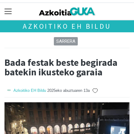
AZKOITIKO EH BILDU
SARRERA
Bada festak beste begirada
batekin ikusteko garaia
Azkoitiko EH Bildu
2025eko abuztuaren 13a