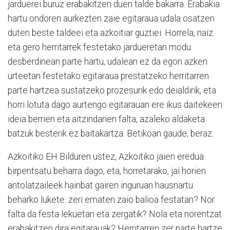
jarduerei buruz erabakitzen duen talde bakarra. Erabakia
hartu ondoren aurkezten zaie egitaraua udala osatzen
duten beste taldeei eta azkoitiar guztiei. Horrela, naiz
eta gero herritarrek festetako jardueretan modu
desberdinean parte hartu, udalean ez da egon azken
urteetan festetako egitaraua prestatzeko herritarren
parte hartzea sustatzeko prozesurik edo deialdirik, eta
horri lotuta dago aurtengo egitarauan ere ikus daitekeen
ideia berrien eta aitzindarien falta, azaleko aldaketa
batzuk besterik ez baitakartza. Betikoan gaude, beraz.
Azkoitiko EH Bilduren ustez, Azkoitiko jaien eredua
birpentsatu beharra dago, eta, horretarako, jai horien
antolatzaileek hainbat gairen inguruan hausnartu
beharko lukete: zeri ematen zaio balioa festatan? Nor
falta da festa lekuetan eta zergatik? Nola eta norentzat
erabakitzen dira egitarauak? Herritarren zer parte hartze