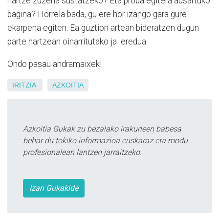
hartze zuzena sustatzeko? Eta proba egitera ausartuko
bagina? Horrela bada, gu ere hor izango gara gure
ekarpena egiten. Ea guztion artean bideratzen dugun
parte hartzean oinarritutako jai eredua.
Ondo pasau andramaixek!
IRITZIA
AZKOITIA
Azkoitia Gukak zu bezalako irakurleen babesa
behar du tokiko informazioa euskaraz eta modu
profesionalean lantzen jarraitzeko.
Izan Gukakide