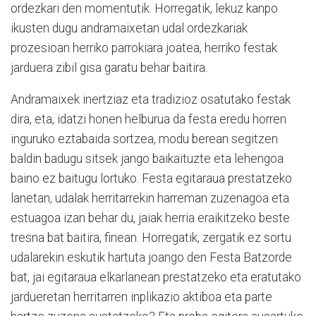
ordezkari den momentutik. Horregatik, lekuz kanpo
ikusten dugu andramaixetan udal ordezkariak
prozesioan herriko parrokiara joatea, herriko festak
jarduera zibil gisa garatu behar baitira.
Andramaixek inertziaz eta tradizioz osatutako festak
dira, eta, idatzi honen helburua da festa eredu horren
inguruko eztabaida sortzea, modu berean segitzen
baldin badugu sitsek jango baikaituzte eta lehengoa
baino ez baitugu lortuko. Festa egitaraua prestatzeko
lanetan, udalak herritarrekin harreman zuzenagoa eta
estuagoa izan behar du, jaiak herria eraikitzeko beste
tresna bat baitira, finean. Horregatik, zergatik ez sortu
udalarekin eskutik hartuta joango den Festa Batzorde
bat, jai egitaraua elkarlanean prestatzeko eta eratutako
jardueretan herritarren inplikazio aktiboa eta parte