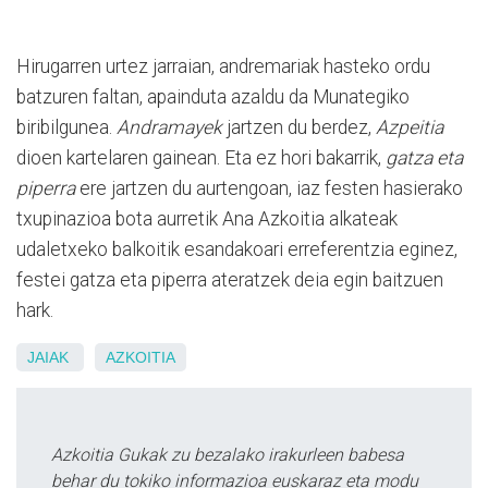
Hirugarren urtez jarraian, andremariak hasteko ordu
batzuren faltan, apainduta azaldu da Munategiko
biribilgunea.
Andramayek
jartzen du berdez,
Azpeitia
dioen kartelaren gainean. Eta ez hori bakarrik,
gatza eta
piperra
ere jartzen du aurtengoan, iaz festen hasierako
txupinazioa bota aurretik Ana Azkoitia alkateak
udaletxeko balkoitik esandakoari erreferentzia eginez,
festei gatza eta piperra ateratzek deia egin baitzuen
hark.
JAIAK
AZKOITIA
Azkoitia Gukak zu bezalako irakurleen babesa
behar du tokiko informazioa euskaraz eta modu