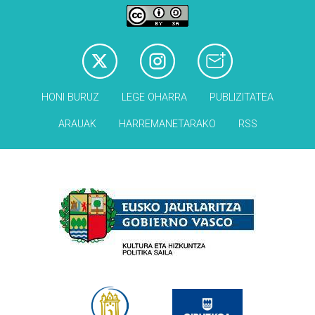
HONI BURUZ
LEGE OHARRA
PUBLIZITATEA
ARAUAK
HARREMANETARAKO
RSS
Babesleak