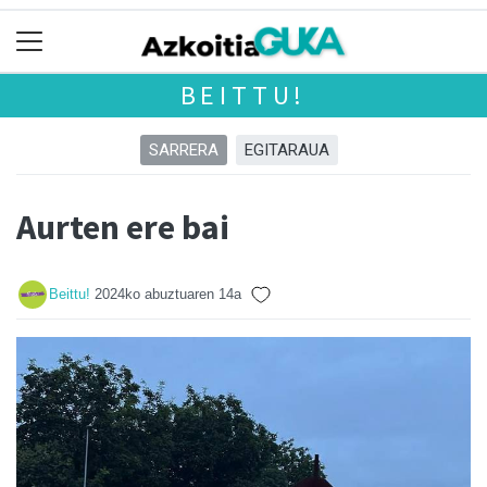
BEITTU!
SARRERA
EGITARAUA
Aurten ere bai
Beittu!
2024ko abuztuaren 14a