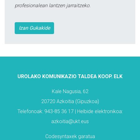
profesionalean lantzen jarraitzeko.
Izan Gukakide
UROLAKO KOMUNIKAZIO TALDEA KOOP. ELK
Kale Nagusia, 62
20720 Azkoitia (Gipuzkoa)
Telefonoak: 943-85 36 17 | Helbide elektronikoa:
azkoitia@ukt.eus
Codesyntaxek garatua