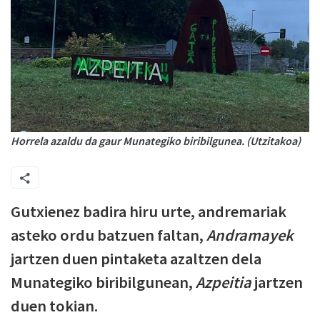
Horrela azaldu da gaur Munategiko biribilgunea. (Utzitakoa)
Gutxienez badira hiru urte, andremariak
asteko ordu batzuen faltan,
Andramayek
jartzen duen pintaketa azaltzen dela
Munategiko biribilgunean,
Azpeitia
jartzen
duen tokian.