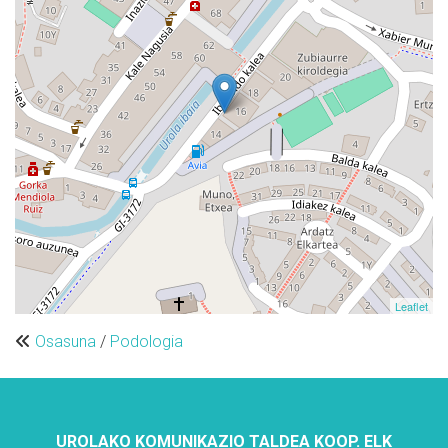
Leaflet
Osasuna
/
Podologia
UROLAKO KOMUNIKAZIO TALDEA KOOP. ELK