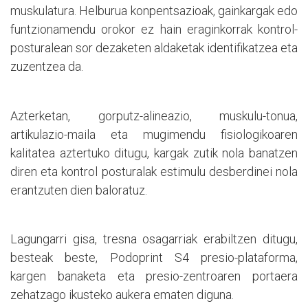
muskulatura. Helburua konpentsazioak, gainkargak edo
funtzionamendu orokor ez hain eraginkorrak kontrol-
posturalean sor dezaketen aldaketak identifikatzea eta
zuzentzea da.
Azterketan, gorputz-alineazio, muskulu-tonua,
artikulazio-maila eta mugimendu fisiologikoaren
kalitatea aztertuko ditugu, kargak zutik nola banatzen
diren eta kontrol posturalak estimulu desberdinei nola
erantzuten dien baloratuz.
Lagungarri gisa, tresna osagarriak erabiltzen ditugu,
besteak beste, Podoprint S4 presio-plataforma,
kargen banaketa eta presio-zentroaren portaera
zehatzago ikusteko aukera ematen diguna.