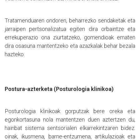
Tratamenduaren ondoren, beharrezko sendaketak eta
jarraipen pertsonalizatua egiten dira orbaintze eta
errekuperazio ona ziurtatzeko, gomendioak ematen
dira osasuna mantentzeko eta azazkalak behar bezala
hazteko.
Postura-azterketa (Posturologia klinikoa)
Posturologia klinikoak gorputzak bere oreka eta
egonkortasuna nola mantentzen duen aztertzen du,
hainbat sistema sentsorialen elkarrekintzaren bidez:
oinak, ikusmena, barne-entzumena, artikulazioak eta