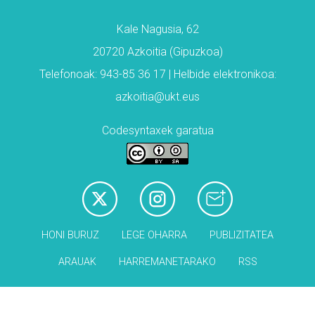
Kale Nagusia, 62
20720 Azkoitia (Gipuzkoa)
Telefonoak: 943-85 36 17 | Helbide elektronikoa:
azkoitia@ukt.eus
Codesyntaxek garatua
HONI BURUZ
LEGE OHARRA
PUBLIZITATEA
ARAUAK
HARREMANETARAKO
RSS
Babesleak