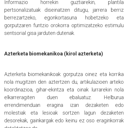
Informazio horrekin guztiarekin, plantila
pertsonalizatuak diseinatzen ditugu, jarrera berriz
berrezartzeko, egonkortasuna hobetzeko eta
gorputzaren funtzio orokorra optimizatzeko estimulu
sentsorial gisa jarduten dutenak.
Azterketa biomekanikoa (kirol azterketa)
Azterketa biomekanikoak gorputza oinez eta korrika
nola mugitzen den aztertzen du, artikulazioen arteko
koordinazioa, gihar-ekintza eta oinak lurrarekin nola
elkarreragiten duen ebaluatuz. Helburua
errendimenduan eragina izan dezaketen edo
molestiak eta lesioak sortzen lagun dezaketen
desorekak, gainkargak edo keinu ez oso eraginkorrak