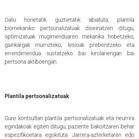
Datu horietatik guztietatik abiatuta, plantila
biomekaniko pertsonalizatuak diseinatzen ditugu,
optimizatuak mugimenduaren mekanika hobetzeko,
gainkargak murrizteko, lesioak prebenitzeko eta
errendimendua sustatzeko bai kirolariengan bai
pertsona aktiboengan.
Plantila pertsonalizatuak
Gure kontsultan plantila pertsonalizatuak eta neurrira
egindakoak egiten ditugu, paziente bakoitzaren behar
espezifikoetara egokituta. Jarrera-azterketaren edo