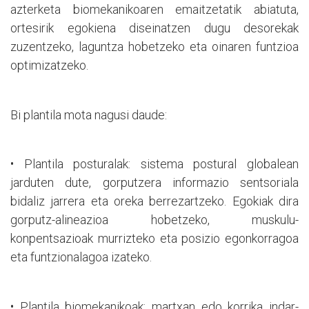
azterketa biomekanikoaren emaitzetatik abiatuta,
ortesirik egokiena diseinatzen dugu desorekak
zuzentzeko, laguntza hobetzeko eta oinaren funtzioa
optimizatzeko.
Bi plantila mota nagusi daude:
• Plantila posturalak: sistema postural globalean
jarduten dute, gorputzera informazio sentsoriala
bidaliz jarrera eta oreka berrezartzeko. Egokiak dira
gorputz-alineazioa hobetzeko, muskulu-
konpentsazioak murrizteko eta posizio egonkorragoa
eta funtzionalagoa izateko.
• Plantila biomekanikoak: martxan edo korrika indar-