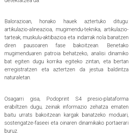
detektatzea da.
Balorazioan, honako hauek aztertuko ditugu:
artikulazio-alineazioa, mugimendu-teknika, artikulazio-
tarteak, muskulu-aktibazioa eta indarrak nola banatzen
diren pausoaren fase bakoitzean. Benetako
mugimenduaren patroia behatzeko, analisi dinamiko
bat egiten dugu korrika egiteko zintan, eta bertan
erregistratzen eta aztertzen da jestua baldintza
naturaletan.
Osagarri gisa, Podoprint S4 presio-plataforma
erabiltzen dugu, zeinak informazio zehatza ematen
baitu urrats bakoitzean kargak banatzeko moduari,
sostengatze-faseei eta oinaren dinamikako portaerari
buruz.