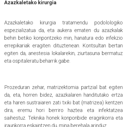
Azazkaletako kirurgia
Azazkaletako kirurgia tratamendu podolologiko
espezializatua da, eta aukera ematen du azazkalak
behin betiko konpontzeko min, hanatura edo infekzio
errepikariak eragiten dituztenean. Kontsultan bertan
egiten da, anestesia lokalarekin, ziurtasuna bermatuz
eta ospitaleratu beharrik gabe.
Prozeduran zehar, matrizektomia partzial bat egiten
da, eta, horren bidez, azazkalaren handitutako ertza
eta haren sustraiaren zati txiki bat (matrizea) kentzen
dira, eremu hori berriro haztea eta infektatzea
saihestuz. Teknika honek konponbide eraginkorra eta
iraunkorra eskaintzen du, mina berehala arinduz.