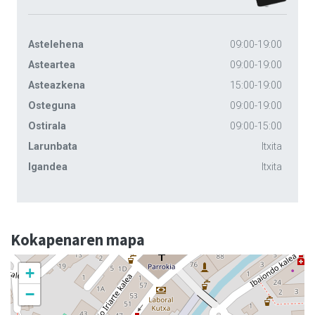
Astelehena
09:00-19:00
Asteartea
09:00-19:00
Asteazkena
15:00-19:00
Osteguna
09:00-19:00
Ostirala
09:00-15:00
Larunbata
Itxita
Igandea
Itxita
Kokapenaren mapa
+
−