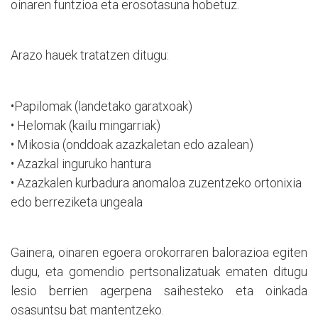
oinaren funtzioa eta erosotasuna hobetuz.
Arazo hauek tratatzen ditugu:
•Papilomak (landetako garatxoak)
• Helomak (kailu mingarriak)
• Mikosia (onddoak azazkaletan edo azalean)
• Azazkal inguruko hantura
• Azazkalen kurbadura anomaloa zuzentzeko ortonixia
edo berreziketa ungeala
Gainera, oinaren egoera orokorraren balorazioa egiten
dugu, eta gomendio pertsonalizatuak ematen ditugu
lesio berrien agerpena saihesteko eta oinkada
osasuntsu bat mantentzeko.