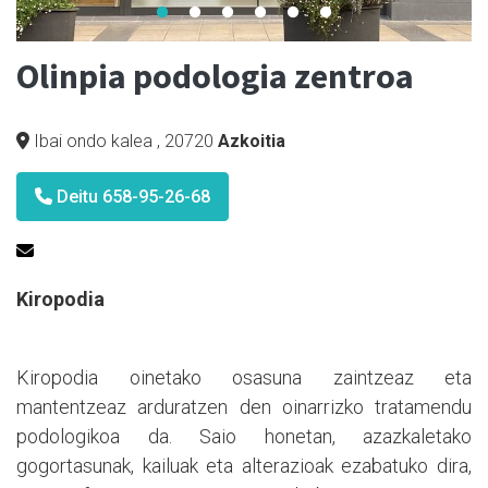
Olinpia podologia zentroa
Ibai ondo kalea
,
20720
Azkoitia
Deitu 658-95-26-68
Kiropodia
Kiropodia oinetako osasuna zaintzeaz eta
mantentzeaz arduratzen den oinarrizko tratamendu
podologikoa da. Saio honetan, azazkaletako
gogortasunak, kailuak eta alterazioak ezabatuko dira,