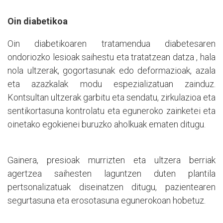
Oin diabetikoa
Oin diabetikoaren tratamendua
d
iabetesaren
ondoriozko lesioak saihestu eta tratatzean datza , hala
nola ultzerak, gogortasunak edo deformazioak, azala
eta azazkalak modu espezializatuan zainduz.
Kontsultan ultzerak garbitu eta sendatu, zirkulazioa eta
sentikortasuna kontrolatu eta eguneroko zainketei eta
oinetako egokienei buruzko aholkuak ematen ditugu.
Gainera, presioak murrizten eta ultzera berriak
agertzea saihesten laguntzen duten plantila
pertsonalizatuak diseinatzen ditugu, pazientearen
segurtasuna eta erosotasuna egunerokoan hobetuz.