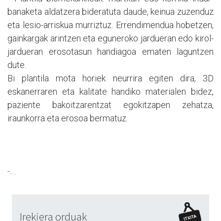
banaketa aldatzera bideratuta daude, keinua zuzenduz
eta lesio-arriskua murriztuz. Errendimendua hobetzen,
gainkargak arintzen eta eguneroko jardueran edo kirol-
jardueran erosotasun handiagoa ematen laguntzen
dute.
Bi plantila mota horiek neurrira egiten dira, 3D
eskanerraren eta kalitate handiko materialen bidez,
paziente bakoitzarentzat egokitzapen zehatza,
iraunkorra eta erosoa bermatuz.
-...
Irekiera orduak