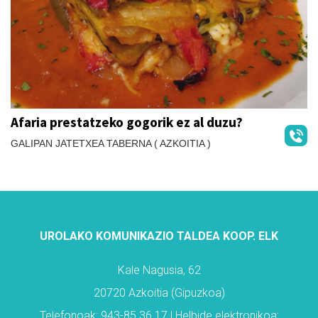
Afaria prestatzeko gogorik ez al duzu?
GALIPAN JATETXEA TABERNA ( AZKOITIA )
UROLAKO KOMUNIKAZIO TALDEA KOOP. ELK
Kale Nagusia, 62
20720 Azkoitia (Gipuzkoa)
Telefonoak: 943-85 36 17 | Helbide elektronikoa: