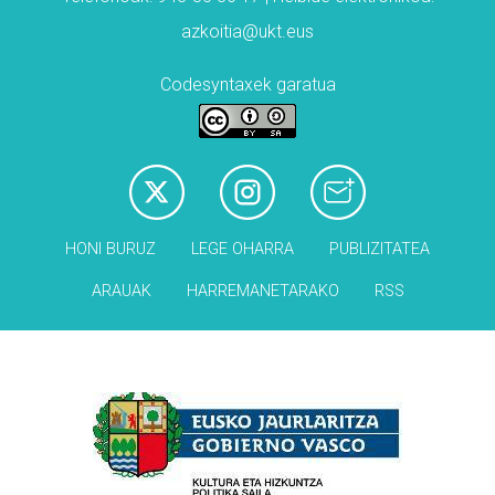
azkoitia@ukt.eus
Codesyntaxek garatua
HONI BURUZ
LEGE OHARRA
PUBLIZITATEA
ARAUAK
HARREMANETARAKO
RSS
Babesleak