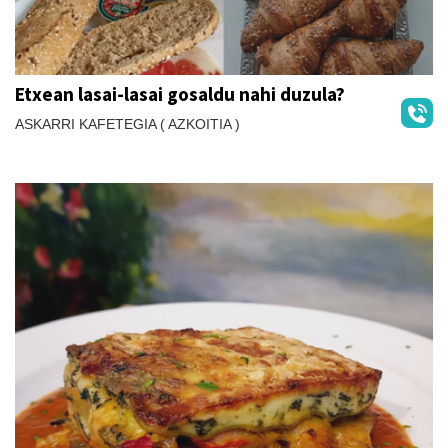
Etxean lasai-lasai gosaldu nahi duzula?
ASKARRI KAFETEGIA ( AZKOITIA )