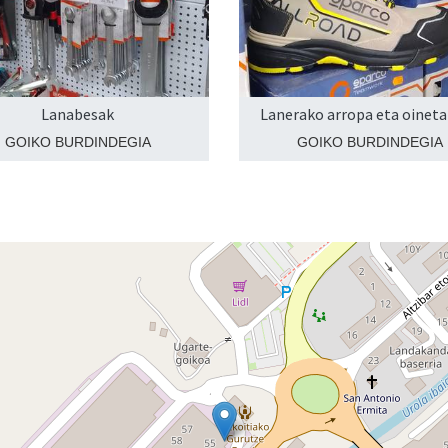
Lanabesak
Lanerako arropa eta oinet
GOIKO BURDINDEGIA
GOIKO BURDINDEGIA