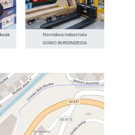
akoak
Hornidura industriala
GOIKO BURDINDEGIA