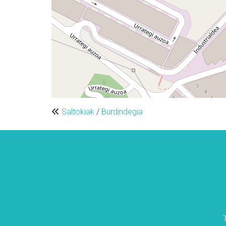
Saltokiak
/
Burdindegia