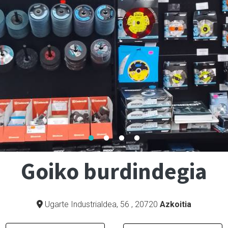
Goiko burdindegia
Ugarte Industrialdea, 56
,
20720
Azkoitia