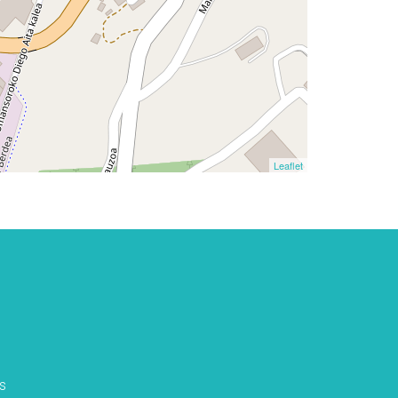
Leaflet
s