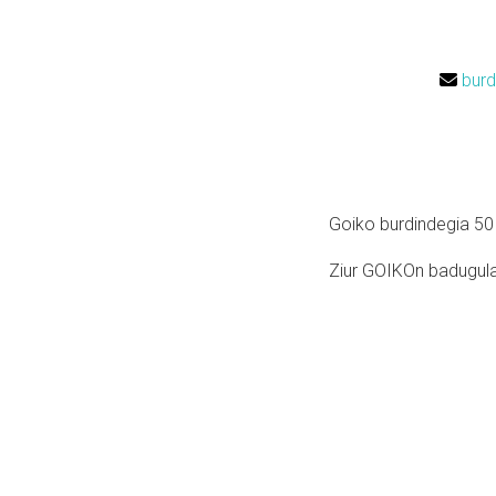
burd
Goiko burdindegia 50 
Ziur GOIKOn badugula 