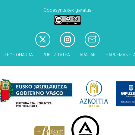
Codesyntaxek garatua
LEGE OHARRA
PUBLIZITATEA
ARAUAK
HARREMANET
Babesleak