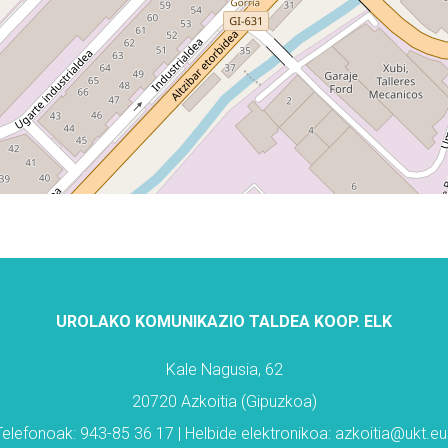
UROLAKO KOMUNIKAZIO TALDEA KOOP. ELK
Kale Nagusia, 62
20720 Azkoitia (Gipuzkoa)
Telefonoak: 943-85 36 17 | Helbide elektronikoa: azkoitia@ukt.eu