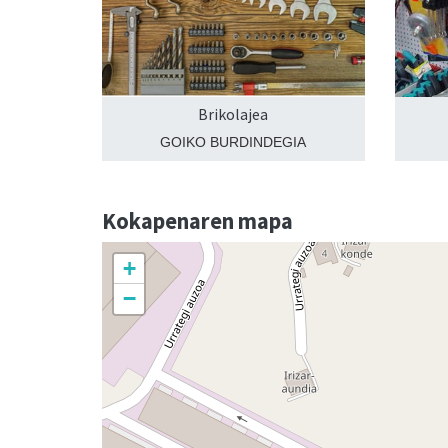
Brikolajea
GOIKO BURDINDEGIA
Kokapenaren mapa
+
−