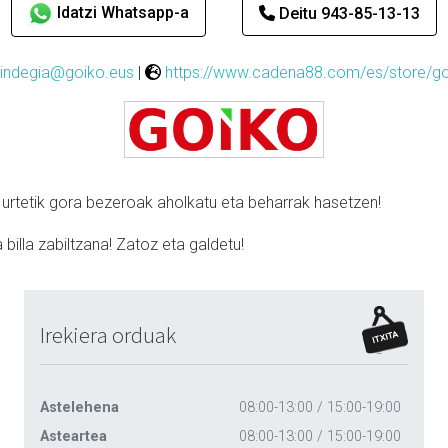
Idatzi Whatsapp-a
Deitu 943-85-13-13
indegia@goiko.eus
|
https://www.cadena88.com/es/store/go
urtetik gora bezeroak aholkatu eta beharrak hasetzen!
billa zabiltzana! Zatoz eta galdetu!
Irekiera orduak
Astelehena
08:00-13:00 / 15:00-19:00
Asteartea
08:00-13:00 / 15:00-19:00