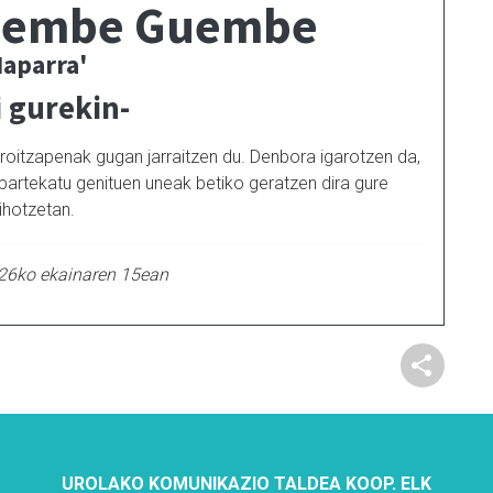
uembe Guembe
Naparra'
i gurekin-
oroitzapenak gugan jarraitzen du. Denbora igarotzen da,
partekatu genituen uneak betiko geratzen dira gure
ihotzetan.
026ko ekainaren 15ean
UROLAKO KOMUNIKAZIO TALDEA KOOP. ELK