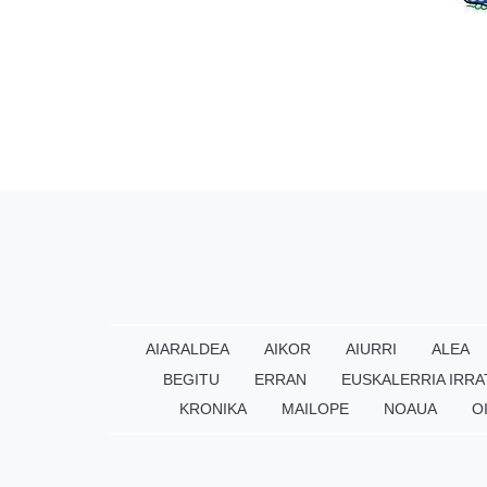
AIARALDEA
AIKOR
AIURRI
ALEA
BEGITU
ERRAN
EUSKALERRIA IRRA
KRONIKA
MAILOPE
NOAUA
O