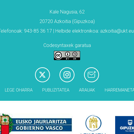
Kale Nagusia, 62
20720 Azkoitia (Gipuzkoa)
Telefonoak: 943-85 36 17 | Helbide elektronikoa: azkoitia@ukt.eu
Codesyntaxek garatua
LEGE OHARRA
PUBLIZITATEA
ARAUAK
HARREMANET
Babesleak