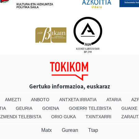
Gertuko informazioa, euskaraz
AMEZTI
ANBOTO
ANTXETA IRRATIA
ATARIA
AZP
TIA
GEURIA
GOIENA
GOIERRI TELEBISTA
GUAIXE
IZMENDI TELEBISTA
ORIO GUKA
TXINTXARRI
ZARAUT
Matx
Gurean
Ttap