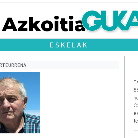
ESKELAK
URTEURRENA
Es
8
h
C
e
t