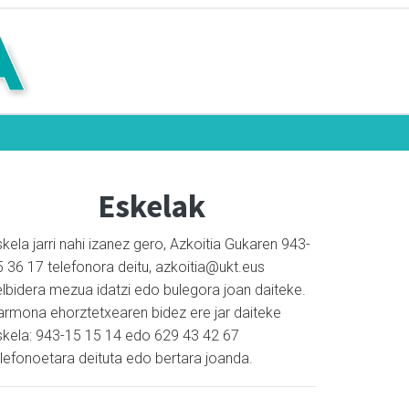
Eskelak
kela jarri nahi izanez gero, Azkoitia Gukaren 943-
5 36 17 telefonora deitu, azkoitia@ukt.eus
elbidera mezua idatzi edo bulegora joan daiteke.
armona ehorztetxearen bidez ere jar daiteke
skela: 943-15 15 14 edo 629 43 42 67
elefonoetara deituta edo bertara joanda.