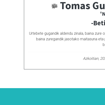
Tomas G
'
-Bet
Urtebete gugandik aldendu zinala, baina zure 
baina zuregandik jasotako maitasuna eta 
b
Azkoitian, 2