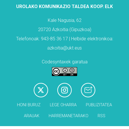
UROLAKO KOMUNIKAZIO TALDEA KOOP. ELK
Kale Nagusia, 62
20720 Azkoitia (Gipuzkoa)
Telefonoak: 943-85 36 17 | Helbide elektronikoa:
azkoitia@ukt.eus
Codesyntaxek garatua
HONI BURUZ
LEGE OHARRA
PUBLIZITATEA
ARAUAK
HARREMANETARAKO
RSS