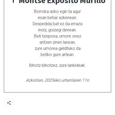
Montse Expósito Murillo
Borroka asko egin ta agur
esan behar azkenean.
Despedida bat ez da erraza
inoiz, goizegi denean.
Beti txisposa, umore onez
aritzen zinen lanean,
zure umorea geldituko da
betiko gure artean.
Bihotz-bihotzez, zure lankideak.
Azkoitian, 2025eko urtarrilaren 11n