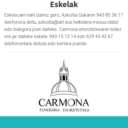
Eskelak
Eskela jarri nahi izanez gero, Azkoitia Gukaren 943-85 36 17
telefonora deitu, azkoitia@ukt.eus helbidera mezua idatzi
edo bulegora joan daiteke. Carmona ehorztetxearen bidez
ere jar daiteke eskela: 943-15 15 14 edo 629 43 42 67
telefonoetara deituta edo bertara joanda.