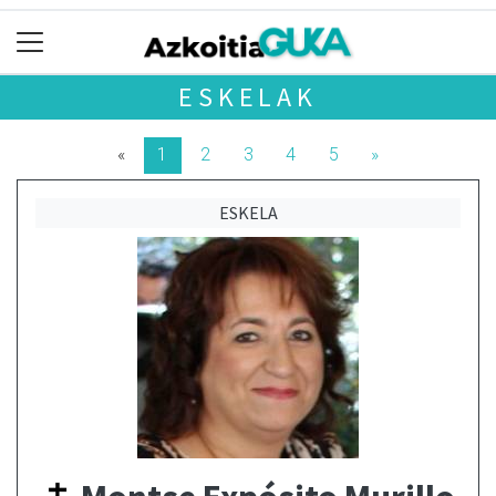
ESKELAK
«
1
2
3
4
5
»
ESKELA