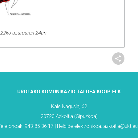
022ko azaroaren 24an
UROLAKO KOMUNIKAZIO TALDEA KOOP. ELK
Kale Nagusia, 62
20720 Azkoitia (Gipuzkoa)
Telefonoak: 943-85 36 17 | Helbide elektronikoa: azkoitia@ukt.eu