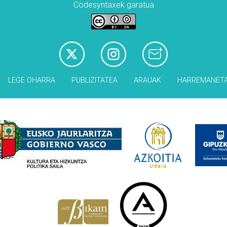
Codesyntaxek garatua
LEGE OHARRA
PUBLIZITATEA
ARAUAK
HARREMANET
Babesleak