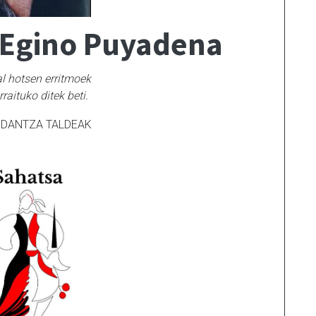
 Egino Puyadena
al hotsen erritmoek
raituko ditek beti.
 DANTZA TALDEAK