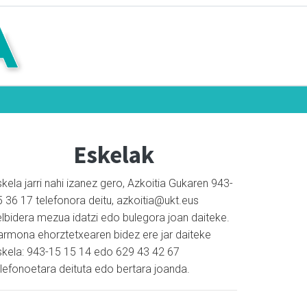
Eskelak
kela jarri nahi izanez gero, Azkoitia Gukaren 943-
5 36 17 telefonora deitu, azkoitia@ukt.eus
elbidera mezua idatzi edo bulegora joan daiteke.
armona ehorztetxearen bidez ere jar daiteke
skela: 943-15 15 14 edo 629 43 42 67
elefonoetara deituta edo bertara joanda.