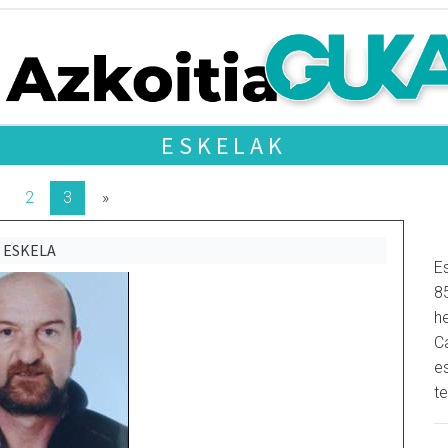
ESKELAK
2
3
»
ESKELA
Es
8
h
C
e
t