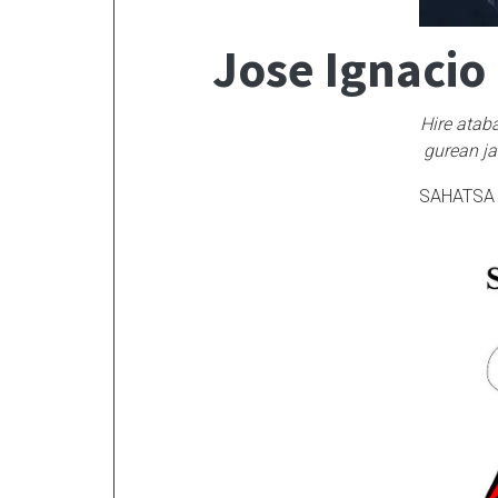
Jose Ignacio
Hire atab
gurean jar
SAHATSA