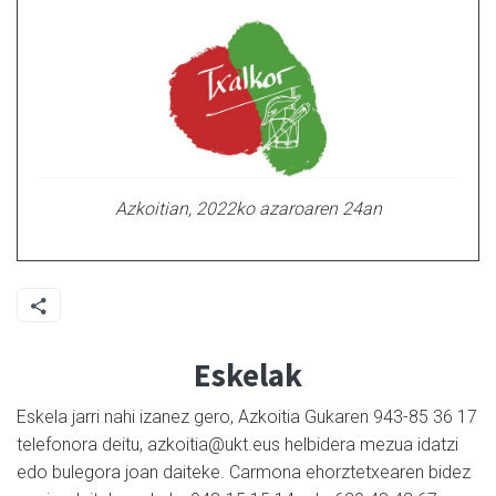
Azkoitian, 2022ko azaroaren 24an
Eskelak
Eskela jarri nahi izanez gero, Azkoitia Gukaren 943-85 36 17
telefonora deitu, azkoitia@ukt.eus helbidera mezua idatzi
edo bulegora joan daiteke. Carmona ehorztetxearen bidez