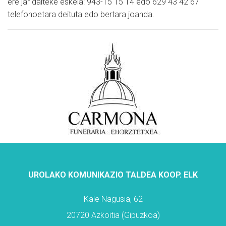
ere jar daiteke eskela: 943-15 15 14 edo 629 43 42 67
telefonoetara deituta edo bertara joanda.
UROLAKO KOMUNIKAZIO TALDEA KOOP. ELK
Kale Nagusia, 62
20720 Azkoitia (Gipuzkoa)