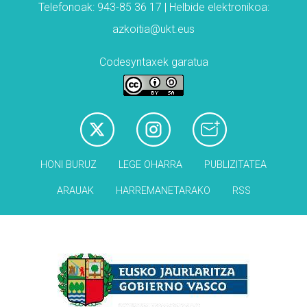
Telefonoak: 943-85 36 17 | Helbide elektronikoa:
azkoitia@ukt.eus
Codesyntaxek garatua
HONI BURUZ
LEGE OHARRA
PUBLIZITATEA
ARAUAK
HARREMANETARAKO
RSS
Babesleak