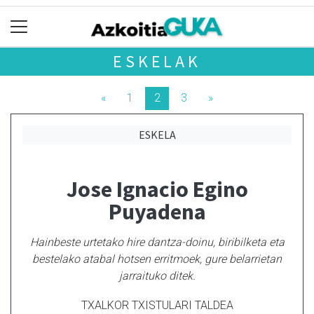
ESKELAK
«
1
2
3
»
ESKELA
Jose Ignacio Egino
Puyadena
Hainbeste urtetako hire dantza-doinu, biribilketa eta
bestelako atabal hotsen erritmoek, gure belarrietan
jarraituko ditek.
TXALKOR TXISTULARI TALDEA