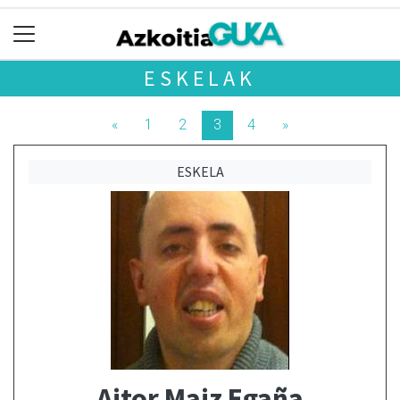
ESKELAK
«
1
2
3
4
»
ESKELA
Aitor Maiz Egaña