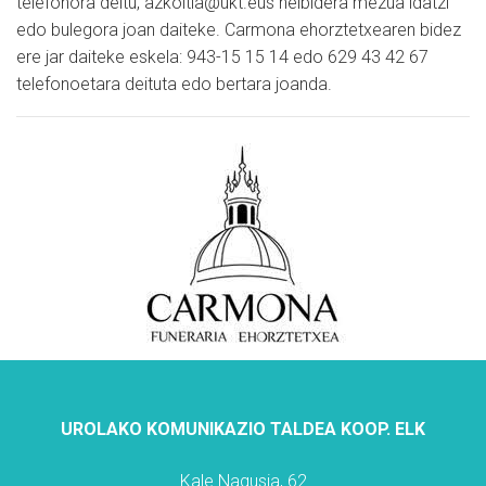
telefonora deitu, azkoitia@ukt.eus helbidera mezua idatzi
edo bulegora joan daiteke. Carmona ehorztetxearen bidez
ere jar daiteke eskela: 943-15 15 14 edo 629 43 42 67
telefonoetara deituta edo bertara joanda.
UROLAKO KOMUNIKAZIO TALDEA KOOP. ELK
Kale Nagusia, 62