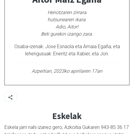
Heriotzaren zirrara
hutsunearen ikara.
Adio, Aitor!
Beti gurekin izango zara.
Osaba-izenak: Joxe Esnaola eta Amaia Egaña; eta
lehengusuak: Eneritz eta Xabier, eta Jon.
Azpeitian, 2023ko apirilaren 17an
Eskelak
Eskela jarri nahi izanez gero, Azkoitia Gukaren 943-85 36 17