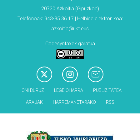
20720 Azkoitia (Gipuzkoa)
Telefonoak: 943-85 36 17 | Helbide elektronikoa:
azkoitia@ukt.eus
Codesyntaxek garatua
HONI BURUZ
LEGE OHARRA
PUBLIZITATEA
ARAUAK
HARREMANETARAKO
RSS
Babesleak