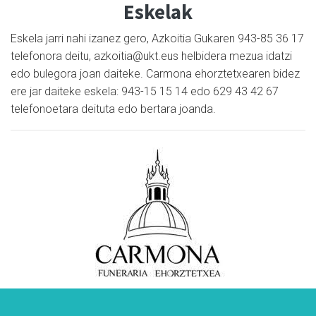
Eskelak
Eskela jarri nahi izanez gero, Azkoitia Gukaren 943-85 36 17
telefonora deitu, azkoitia@ukt.eus helbidera mezua idatzi
edo bulegora joan daiteke. Carmona ehorztetxearen bidez
ere jar daiteke eskela: 943-15 15 14 edo 629 43 42 67
telefonoetara deituta edo bertara joanda.