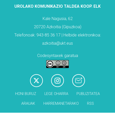
UROLAKO KOMUNIKAZIO TALDEA KOOP. ELK
Kale Nagusia, 62
20720 Azkoitia (Gipuzkoa)
Telefonoak: 943-85 36 17 | Helbide elektronikoa:
azkoitia@ukt.eus
Codesyntaxek garatua
HONI BURUZ
LEGE OHARRA
PUBLIZITATEA
ARAUAK
HARREMANETARAKO
RSS