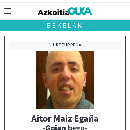
ESKELAK
1. URTEURRENA
Aitor Maiz Egaña
-Goian bego-