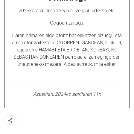
2023ko apirilaren 15ean hil zen, 50 urte zituela.
Gogoan zaitugu.
Haren arimaren alde otoitz bat eskatzen dizuegu eta
arren etor zaiteztela DATORREN IGANDEAN, hilak 14,
eguerdiko HAMABI ETA ERDIETAN, SOREASUKO
SEBASTIAN DONEAREN parrokia-elizan egingo den
urteurreneko mezara. Aldez aurretik, mila esker.
Azpeitian, 2024ko apirilaren 11n