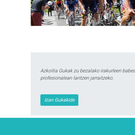
Azkoitia Gukak zu bezalako irakurleen babe
profesionalean lantzen jarraitzeko.
Izan Gukakide