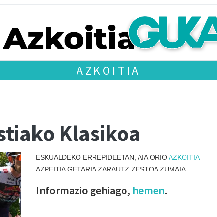
AZKOITIA
stiako Klasikoa
ESKUALDEKO ERREPIDEETAN, AIA ORIO
AZKOITIA
AZPEITIA GETARIA ZARAUTZ ZESTOA ZUMAIA
Informazio gehiago,
hemen
.