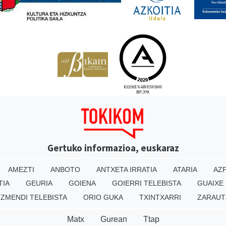
Gertuko informazioa, euskaraz
AMEZTI
ANBOTO
ANTXETA IRRATIA
ATARIA
AZP
TIA
GEURIA
GOIENA
GOIERRI TELEBISTA
GUAIXE
IZMENDI TELEBISTA
ORIO GUKA
TXINTXARRI
ZARAUT
Matx
Gurean
Ttap