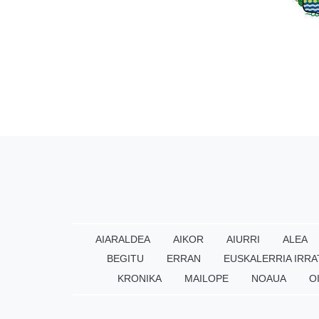
AIARALDEA
AIKOR
AIURRI
ALEA
BEGITU
ERRAN
EUSKALERRIA IRRA
KRONIKA
MAILOPE
NOAUA
O