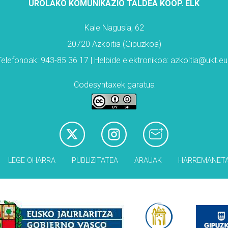
UROLAKO KOMUNIKAZIO TALDEA KOOP. ELK
Kale Nagusia, 62
20720 Azkoitia (Gipuzkoa)
Telefonoak: 943-85 36 17 | Helbide elektronikoa: azkoitia@ukt.eu
Codesyntaxek garatua
LEGE OHARRA
PUBLIZITATEA
ARAUAK
HARREMANET
Babesleak