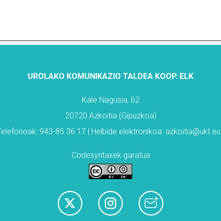
UROLAKO KOMUNIKAZIO TALDEA KOOP. ELK
Kale Nagusia, 62
20720 Azkoitia (Gipuzkoa)
Telefonoak: 943-85 36 17 | Helbide elektronikoa: azkoitia@ukt.eu
Codesyntaxek garatua