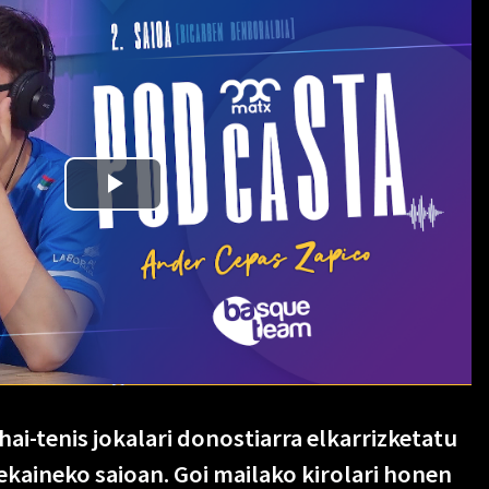
i-tenis jokalari donostiarra elkarrizketatu
kaineko saioan. Goi mailako kirolari honen