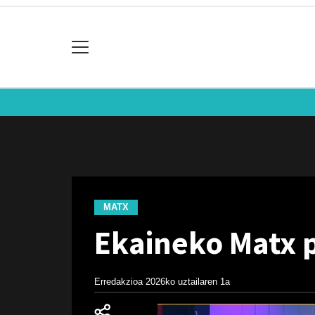
MATX
Ekaineko Matx 
Erredakzioa
2026ko uztailaren 1a