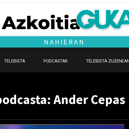
NAHIERAN
TELEBISTA
PODCASTAK
TELEBISTA ZUZENEA
podcasta: Ander Cepas