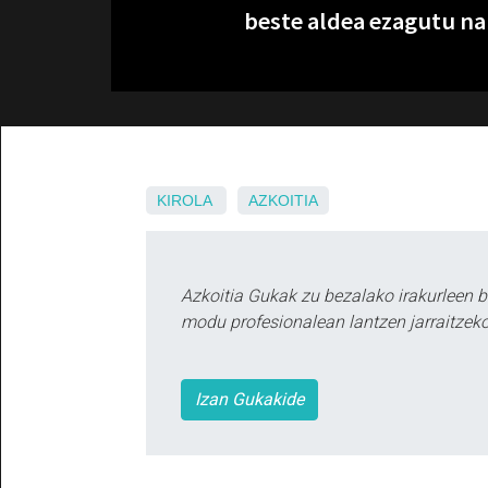
beste aldea ezagutu na
KIROLA
AZKOITIA
Azkoitia Gukak zu bezalako irakurleen 
modu profesionalean lantzen jarraitzeko
Izan Gukakide