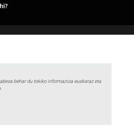
hi?
babesa behar du tokiko informazioa euskaraz eta
.