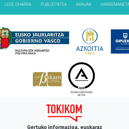
LEGE OHARRA
PUBLIZITATEA
ARAUAK
HARREMANET
Babesleak
Gertuko informazioa, euskaraz