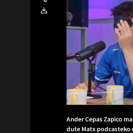
Ander Cepas Zapico maha
dute Matx podcasteko e