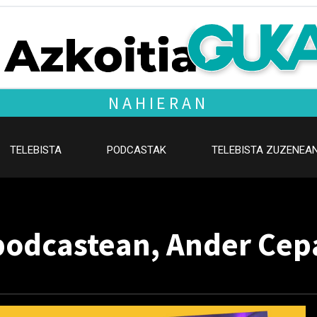
NAHIERAN
TELEBISTA
PODCASTAK
TELEBISTA ZUZENEA
podcastean, Ander Cep