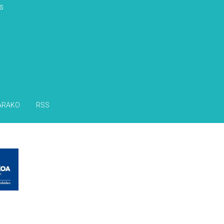
s
ARAKO
RSS