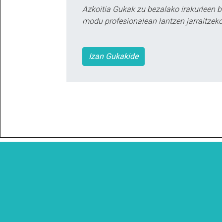
Azkoitia Gukak zu bezalako irakurleen 
modu profesionalean lantzen jarraitzeko
Izan Gukakide