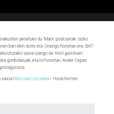
erakusten jarraituko du 'Matx' podcastak. Iazko
arren bati ekin diote era. Oraingo honetan ere, BAT
ekoiztutako saioa izango da.
Kirol gutxituen
dira gonbidatuak, eta hil honetan, Ander Cepas
 protagonista.
o saioa
Matx sare sozialean
. Hona hemen