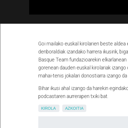
Goi mailako euskal kirolarien beste aldea 
denboraldiak izandako harrera ikusirik, big
Basque Team fundazioarekin elkarlanean 
gorenean dauden euskal kirolariak izango 
mahai-tenis jokalari donostiarra izango da
Bihar ikusi ahal izango da harekin egindak
podcastaren aurrerapen txiki bat.
KIROLA
AZKOITIA