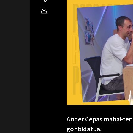
Ander Cepas mahai-teni
gonbidatua.