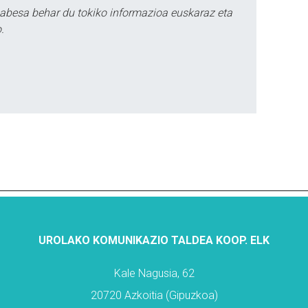
babesa behar du tokiko informazioa euskaraz eta
.
UROLAKO KOMUNIKAZIO TALDEA KOOP. ELK
Kale Nagusia, 62
20720 Azkoitia (Gipuzkoa)