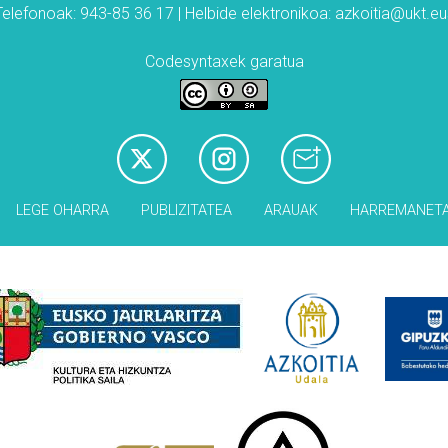
Telefonoak: 943-85 36 17 | Helbide elektronikoa: azkoitia@ukt.eu
Codesyntaxek garatua
LEGE OHARRA
PUBLIZITATEA
ARAUAK
HARREMANET
Babesleak