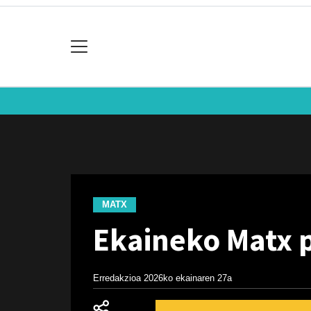
MATX
Ekaineko Matx 
Erredakzioa
2026ko ekainaren 27a