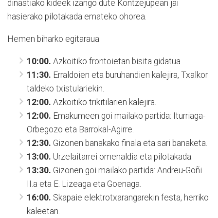
dinastiako kideek izango dute Kontzejupean jai
hasierako pilotakada emateko ohorea.
Hemen biharko egitaraua:
10:00.
Azkoitiko frontoietan bisita gidatua.
11:30.
Erraldoien eta buruhandien kalejira, Txalkor
taldeko txistulariekin.
12:00.
Azkoitiko trikitilarien kalejira.
12:00.
Emakumeen goi mailako partida: Iturriaga-
Orbegozo eta Barrokal-Agirre.
12:30.
Gizonen banakako finala eta sari banaketa.
13:00.
Urzelaitarrei omenaldia eta pilotakada.
13:30.
Gizonen goi mailako partida: Andreu-Goñi
II.a eta E. Lizeaga eta Goenaga.
16:00.
Skapaie elektrotxarangarekin festa, herriko
kaleetan.