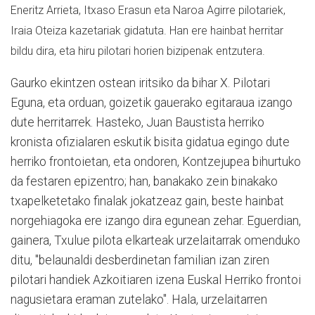
Eneritz Arrieta, Itxaso Erasun eta Naroa Agirre pilotariek,
Iraia Oteiza kazetariak gidatuta. Han ere hainbat herritar
bildu dira, eta hiru pilotari horien bizipenak entzutera.
Gaurko ekintzen ostean iritsiko da bihar X. Pilotari
Eguna, eta orduan, goizetik gauerako egitaraua izango
dute herritarrek. Hasteko, Juan Baustista herriko
kronista ofizialaren eskutik bisita gidatua egingo dute
herriko frontoietan, eta ondoren, Kontzejupea bihurtuko
da festaren epizentro; han, banakako zein binakako
txapelketetako finalak jokatzeaz gain, beste hainbat
norgehiagoka ere izango dira egunean zehar. Eguerdian,
gainera, Txulue pilota elkarteak urzelaitarrak omenduko
ditu, "belaunaldi desberdinetan familian izan ziren
pilotari handiek Azkoitiaren izena Euskal Herriko frontoi
nagusietara eraman zutelako". Hala, urzelaitarren