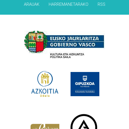
ARAUAK
HARREMANETARAKO
RSS
Babesleak