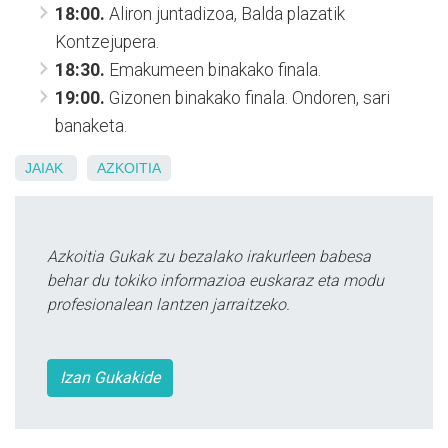
18:00.
Aliron juntadizoa, Balda plazatik
Kontzejupera.
18:30.
Emakumeen binakako finala.
19:00.
Gizonen binakako finala. Ondoren, sari
banaketa.
JAIAK
AZKOITIA
Azkoitia Gukak zu bezalako irakurleen babesa
behar du tokiko informazioa euskaraz eta modu
profesionalean lantzen jarraitzeko.
Izan Gukakide