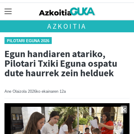
AZKOITIA
PILOTARI EGUNA 2026
Egun handiaren atariko,
Pilotari Txiki Eguna ospatu
dute haurrek zein helduek
Ane Olaizola
2026ko ekainaren 12a