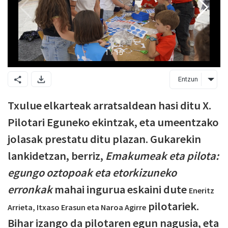
Entzun
Txulue elkarteak arratsaldean hasi ditu X.
Pilotari Eguneko ekintzak, eta umeentzako
jolasak prestatu ditu plazan. Gukarekin
lankidetzan, berriz,
Emakumeak eta pilota:
egungo oztopoak eta etorkizuneko
erronkak
mahai ingurua eskaini dute
Eneritz
pilotariek.
Arrieta, Itxaso Erasun eta Naroa Agirre
Bihar izango da pilotaren egun nagusia, eta