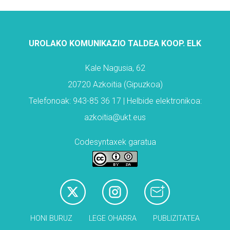
UROLAKO KOMUNIKAZIO TALDEA KOOP. ELK
Kale Nagusia, 62
20720 Azkoitia (Gipuzkoa)
Telefonoak: 943-85 36 17 | Helbide elektronikoa:
azkoitia@ukt.eus
Codesyntaxek garatua
HONI BURUZ
LEGE OHARRA
PUBLIZITATEA