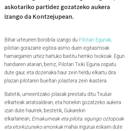
askotariko partidez gozatzeko aukera
izango da Kontzejupean.
Bihar urteurren borobila izango du
Pilotari Egunak,
pilotari gorazarre egitea asmo duen egitasmoak
hamargarren urtez hartuko baititu herriko txokoak. Egun
handiaren atarian, berriz, Pilotari Txiki Eguna ospatu
dute gaur, eta dozenaka haur zein heldu elkartu dira
plazan pilotaren bueltan jolastera zein ikastera.
Batetik, umeentzako jolasak prestatu ditu Txulue
elkarteak arratsaldean, eta horiekin gozatzeko aukera
izan dute haurrek; bestetik, Gukarekin
elkarlanean,
Emakumeak eta pilota: egungo oztopoak
eta etorkizuneko erronkak
mahai ingurua eskaini dute