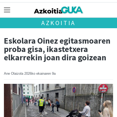
AZKOITIA
Eskolara Oinez egitasmoaren
proba gisa, ikastetxera
elkarrekin joan dira goizean
Ane Olaizola
2026ko ekainaren 9a