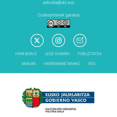
azkoitia@ukt.eus
Codesyntaxek garatua
HONI BURUZ
LEGE OHARRA
PUBLIZITATEA
ARAUAK
HARREMANETARAKO
RSS
Babesleak