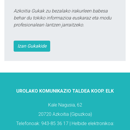
Azkoitia Gukak zu bezalako irakurleen babesa
behar du tokiko informazioa euskaraz eta modu
profesionalean lantzen jarraitzeko.
Izan Gukakide
UROLAKO KOMUNIKAZIO TALDEA KOOP. ELK
Kale Nagusia, 62
20720 Azkoitia (Gipuzkoa)
Telefonoak: 943-85 36 17 | Helbide elektronikoa: