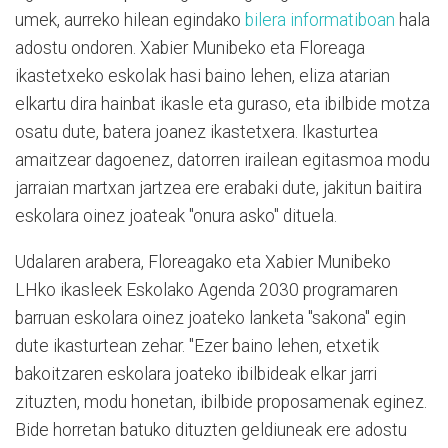
umek, aurreko hilean egindako
bilera informatiboan
hala
adostu ondoren. Xabier Munibeko eta Floreaga
ikastetxeko eskolak hasi baino lehen, eliza atarian
elkartu dira hainbat ikasle eta guraso, eta ibilbide motza
osatu dute, batera joanez ikastetxera. Ikasturtea
amaitzear dagoenez, datorren irailean egitasmoa modu
jarraian martxan jartzea ere erabaki dute, jakitun baitira
eskolara oinez joateak "onura asko" dituela.
Udalaren arabera, Floreagako eta Xabier Munibeko
LHko ikasleek Eskolako Agenda 2030 programaren
barruan eskolara oinez joateko lanketa "sakona" egin
dute ikasturtean zehar. "Ezer baino lehen, etxetik
bakoitzaren eskolara joateko ibilbideak elkar jarri
zituzten, modu honetan, ibilbide proposamenak eginez.
Bide horretan batuko dituzten geldiuneak ere adostu