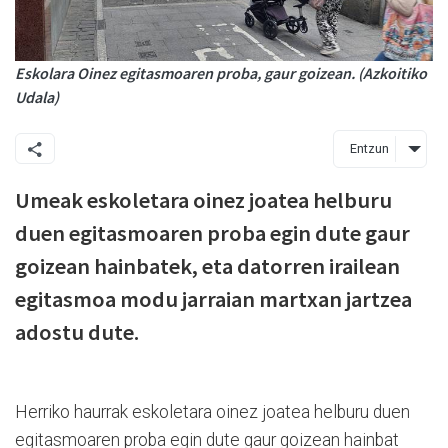
Eskolara Oinez egitasmoaren proba, gaur goizean. (Azkoitiko
Udala)
Entzun
Umeak eskoletara oinez joatea helburu
duen egitasmoaren proba egin dute gaur
goizean hainbatek, eta datorren irailean
egitasmoa modu jarraian martxan jartzea
adostu dute.
Herriko haurrak eskoletara oinez joatea helburu duen
egitasmoaren proba egin dute gaur goizean hainbat