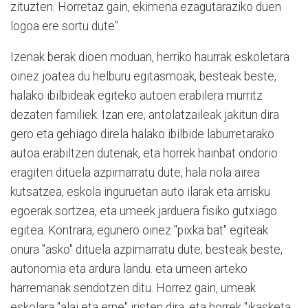
zituzten. Horretaz gain, ekimena ezagutaraziko duen
logoa ere sortu dute".
Izenak berak dioen moduan, herriko haurrak eskoletara
oinez joatea du helburu egitasmoak, besteak beste,
halako ibilbideak egiteko autoen erabilera murritz
dezaten familiek. Izan ere, antolatzaileak jakitun dira
gero eta gehiago direla halako ibilbide laburretarako
autoa erabiltzen dutenak, eta horrek hainbat ondorio
eragiten dituela azpimarratu dute, hala nola airea
kutsatzea, eskola inguruetan auto ilarak eta arrisku
egoerak sortzea, eta umeek jarduera fisiko gutxiago
egitea. Kontrara, egunero oinez "pixka bat" egiteak
onura "asko" dituela azpimarratu dute; besteak beste,
autonomia eta ardura landu. eta umeen arteko
harremanak sendotzen ditu. Horrez gain, umeak
eskolara "alai eta erne" iristen dira, eta horrek "ikasketa