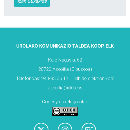
Izan Gukakide
UROLAKO KOMUNIKAZIO TALDEA KOOP. ELK
Kale Nagusia, 62
20720 Azkoitia (Gipuzkoa)
Telefonoak: 943-85 36 17 | Helbide elektronikoa:
azkoitia@ukt.eus
Codesyntaxek garatua