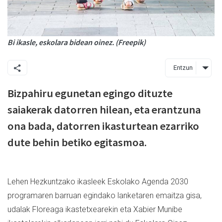
Bi ikasle, eskolara bidean oinez. (Freepik)
Entzun
Bizpahiru egunetan egingo dituzte
saiakerak datorren hilean, eta erantzuna
ona bada, datorren ikasturtean ezarriko
dute behin betiko egitasmoa.
Lehen Hezkuntzako ikasleek Eskolako Agenda 2030
programaren barruan egindako lanketaren emaitza gisa,
udalak Floreaga ikastetxearekin eta Xabier Munibe