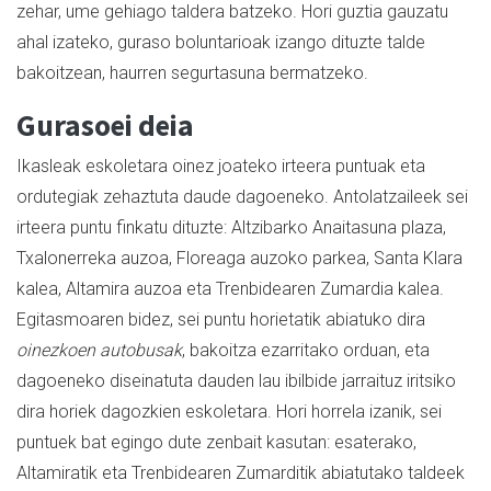
zehar, ume gehiago taldera batzeko. Hori guztia gauzatu
ahal izateko, guraso boluntarioak izango dituzte talde
bakoitzean, haurren segurtasuna bermatzeko.
Gurasoei deia
Ikasleak eskoletara oinez joateko irteera puntuak eta
ordutegiak zehaztuta daude dagoeneko. Antolatzaileek sei
irteera puntu finkatu dituzte: Altzibarko Anaitasuna plaza,
Txalonerreka auzoa, Floreaga auzoko parkea, Santa Klara
kalea, Altamira auzoa eta Trenbidearen Zumardia kalea.
Egitasmoaren bidez, sei puntu horietatik abiatuko dira
oinezkoen autobusak
, bakoitza ezarritako orduan, eta
dagoeneko diseinatuta dauden lau ibilbide jarraituz iritsiko
dira horiek dagozkien eskoletara. Hori horrela izanik, sei
puntuek bat egingo dute zenbait kasutan: esaterako,
Altamiratik eta Trenbidearen Zumarditik abiatutako taldeek