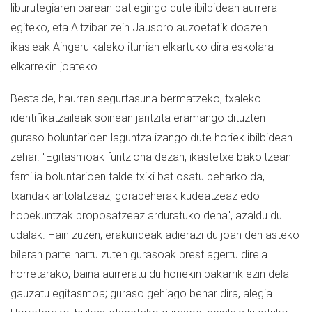
liburutegiaren parean bat egingo dute ibilbidean aurrera
egiteko, eta Altzibar zein Jausoro auzoetatik doazen
ikasleak Aingeru kaleko iturrian elkartuko dira eskolara
elkarrekin joateko.
Bestalde, haurren segurtasuna bermatzeko, txaleko
identifikatzaileak soinean jantzita eramango dituzten
guraso boluntarioen laguntza izango dute horiek ibilbidean
zehar. "Egitasmoak funtziona dezan, ikastetxe bakoitzean
familia boluntarioen talde txiki bat osatu beharko da,
txandak antolatzeaz, gorabeherak kudeatzeaz edo
hobekuntzak proposatzeaz arduratuko dena", azaldu du
udalak. Hain zuzen, erakundeak adierazi du joan den asteko
bileran parte hartu zuten gurasoak prest agertu direla
horretarako, baina aurreratu du horiekin bakarrik ezin dela
gauzatu egitasmoa; guraso gehiago behar dira, alegia.