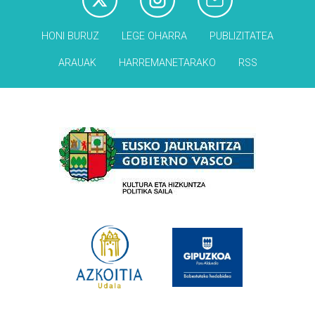
HONI BURUZ
LEGE OHARRA
PUBLIZITATEA
ARAUAK
HARREMANETARAKO
RSS
Babesleak