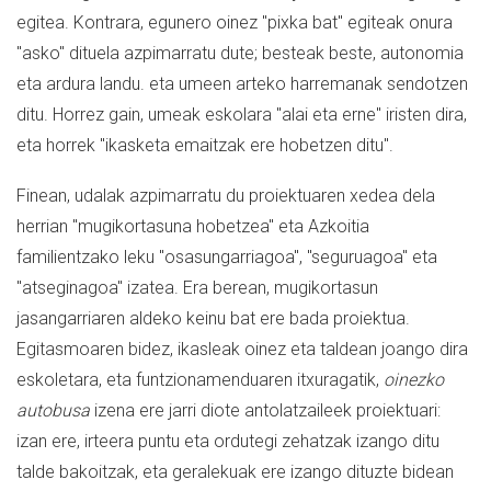
egitea. Kontrara, egunero oinez "pixka bat" egiteak onura
"asko" dituela azpimarratu dute; besteak beste, autonomia
eta ardura landu. eta umeen arteko harremanak sendotzen
ditu. Horrez gain, umeak eskolara "alai eta erne" iristen dira,
eta horrek "ikasketa emaitzak ere hobetzen ditu".
Finean, udalak azpimarratu du proiektuaren xedea dela
herrian "mugikortasuna hobetzea" eta Azkoitia
familientzako leku "osasungarriagoa", "seguruagoa" eta
"atseginagoa" izatea. Era berean, mugikortasun
jasangarriaren aldeko keinu bat ere bada proiektua.
Egitasmoaren bidez, ikasleak oinez eta taldean joango dira
eskoletara, eta funtzionamenduaren itxuragatik,
oinezko
autobusa
izena ere jarri diote antolatzaileek proiektuari:
izan ere, irteera puntu eta ordutegi zehatzak izango ditu
talde bakoitzak, eta geralekuak ere izango dituzte bidean