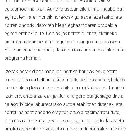
ikastolarekin elkarlanean jarri nahi du Eskolara Oinez
egitasmoa martxan. Aurreko astean bilera informatibo bat
egin zuten haren nondik norakoak gurasoei azaltzeko, eta
horren ondotik, datorren hilean egitasmoaren probaldia
egitea erabaki dute. Udalak jakinarazi duenez, ekaineko
bigarren astean bizpahiru egunetan egingo dute saiakera.
Eta erantzuna ona bada, datorren ikasturtean ezarriko dute
programa herrian.
Izenak berak dioen moduan, herriko haurrak eskoletara
oinez joatea du helburu egitasmoak, besteak beste, halako
ibilbideak egiteko autoen erabilera murritz dezaten familiek.
Izan ere, antolatzaileak jakitun dira gero eta gehiago direla
halako ibilbide laburretarako autoa erabiltzen dutenak, eta
horrek hainbat ondorio eragiten dituela azpimarratu dute,
hala nola airea kutsatzea, eskola inguruetan auto ilarak eta
arrisku egoerak sortzea, eta umeek jarduera fisiko gutxiago