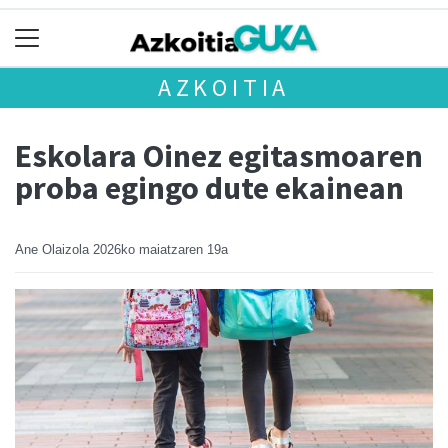
AZKOITIA
Eskolara Oinez egitasmoaren
proba egingo dute ekainean
Ane Olaizola
2026ko maiatzaren 19a