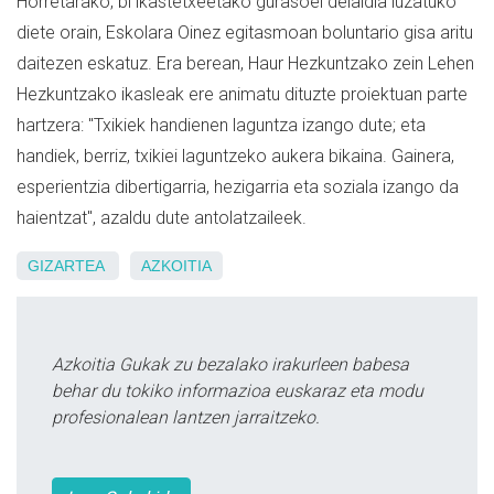
Horretarako, bi ikastetxeetako gurasoei deialdia luzatuko
diete orain, Eskolara Oinez egitasmoan
boluntario
gisa aritu
daitezen eskatuz. Era berean, Haur Hezkuntzako zein Lehen
Hezkuntzako ikasleak ere animatu dituzte proiektuan parte
hartzera: "Txikiek handienen laguntza izango dute; eta
handiek, berriz, txikiei laguntzeko aukera bikaina. Gainera,
esperientzia dibertigarria, hezigarria eta soziala izango da
haientzat", azaldu dute antolatzaileek.
GIZARTEA
AZKOITIA
Azkoitia Gukak zu bezalako irakurleen babesa
behar du tokiko informazioa euskaraz eta modu
profesionalean lantzen jarraitzeko.