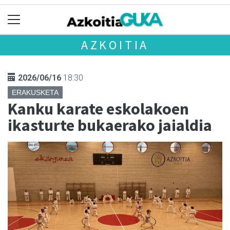
AZKOITIA
2026/06/16
18:30
ERAKUSKETA
Kanku karate eskolakoen
ikasturte bukaerako jaialdia