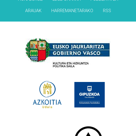
ARAUAK
HARREMANETARAKO
RSS
Babesleak