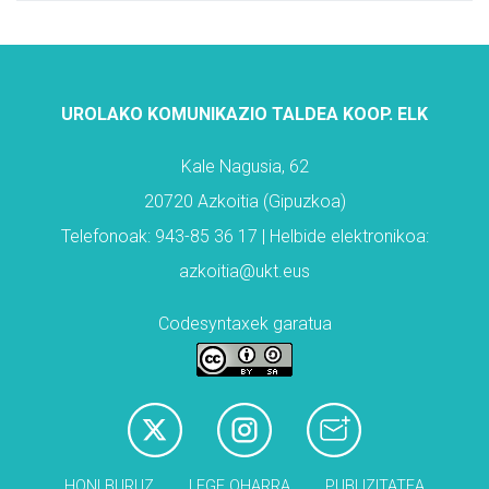
UROLAKO KOMUNIKAZIO TALDEA KOOP. ELK
Kale Nagusia, 62
20720 Azkoitia (Gipuzkoa)
Telefonoak: 943-85 36 17 | Helbide elektronikoa:
azkoitia@ukt.eus
Codesyntaxek garatua
HONI BURUZ
LEGE OHARRA
PUBLIZITATEA