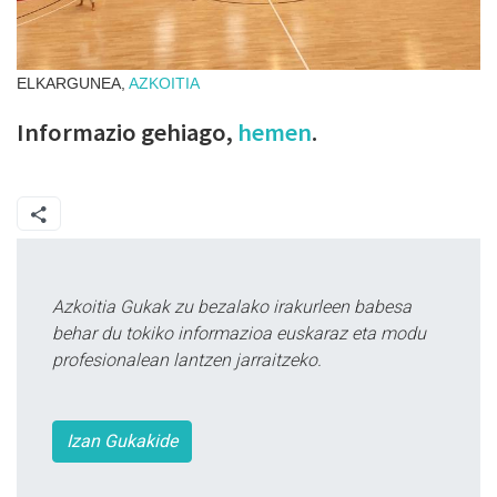
ELKARGUNEA,
AZKOITIA
Informazio gehiago,
hemen
.
Azkoitia Gukak zu bezalako irakurleen babesa
behar du tokiko informazioa euskaraz eta modu
profesionalean lantzen jarraitzeko.
Izan Gukakide