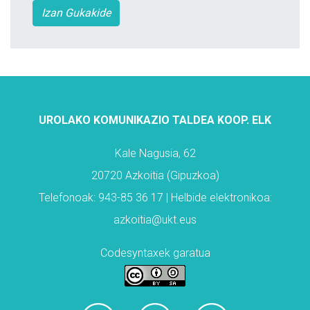
Izan Gukakide
UROLAKO KOMUNIKAZIO TALDEA KOOP. ELK
Kale Nagusia, 62
20720 Azkoitia (Gipuzkoa)
Telefonoak: 943-85 36 17 | Helbide elektronikoa:
azkoitia@ukt.eus
Codesyntaxek garatua