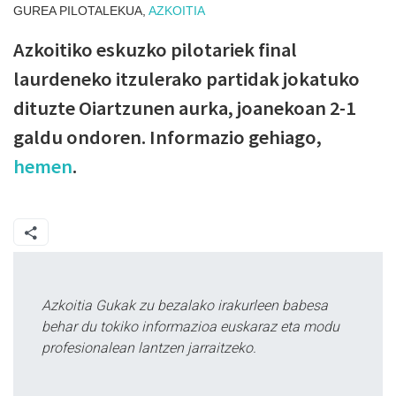
GUREA PILOTALEKUA,
AZKOITIA
Azkoitiko eskuzko pilotariek final
laurdeneko itzulerako partidak jokatuko
dituzte Oiartzunen aurka, joanekoan 2-1
galdu ondoren. Informazio gehiago,
hemen
.
Azkoitia Gukak zu bezalako irakurleen babesa
behar du tokiko informazioa euskaraz eta modu
profesionalean lantzen jarraitzeko.