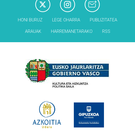
HONI BURUZ
LEGE OHARRA
PUBLIZITATEA
ARAUAK
HARREMANETARAKO
RSS
Babesleak