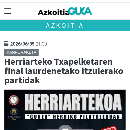
AZKOITIA
2026/06/05
21:00
KANPORAKETA
Herriarteko Txapelketaren
final laurdenetako itzulerako
partidak