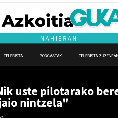
NAHIERAN
TELEBISTA
PODCASTAK
TELEBISTA ZUZENEA
Nik uste pilotarako be
jaio nintzela"
 2a