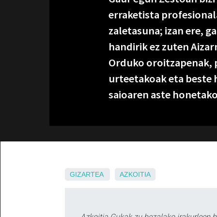
erraketista profesiona
zaletasuna; izan ere, ga
handirik ez zuten Aizar
Orduko oroitzapenak, p
urteetakoak eta beste 
saioaren aste honetako
GIZARTEA
AZKOITIA
Azkoitia Gukak zu bezalako irakurleen 