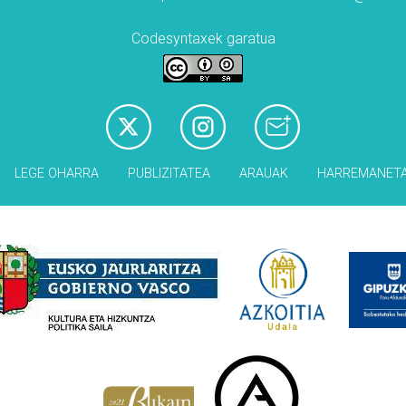
Codesyntaxek garatua
LEGE OHARRA
PUBLIZITATEA
ARAUAK
HARREMANET
Babesleak