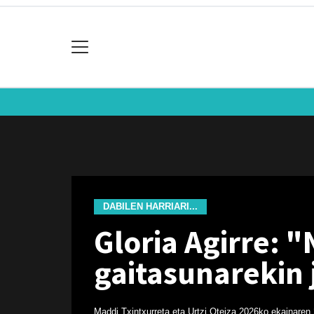
DABILEN HARRIARI...
Gloria Agirre: "
gaitasunarekin 
Maddi Txintxurreta eta Urtzi Oteiza
2026ko ekainaren