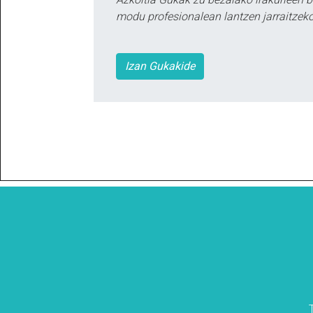
modu profesionalean lantzen jarraitzeko
Izan Gukakide