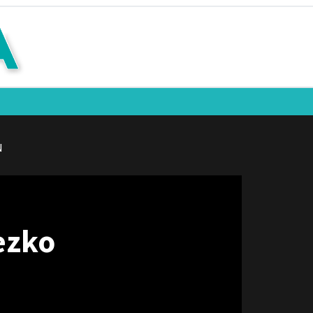
N
rezko