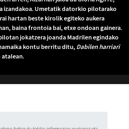
la izandakoa. Umetatik datorkio pilotarako
rai hartan beste kirolik egiteko aukera
nan, baina frontoia bai, etxe ondoan gainera.
ilotan jokatzera joanda Madrilen egindako
hamaika kontu berritu ditu,
Dabilen harriari
 atalean.
babesa behar du tokiko informazioa euskaraz eta