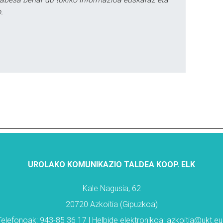
.
UROLAKO KOMUNIKAZIO TALDEA KOOP. ELK
Kale Nagusia, 62
20720 Azkoitia (Gipuzkoa)
Telefonoak: 943-85 36 17 | Helbide elektronikoa: azkoitia@ukt.eu