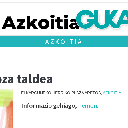
AZKOITIA
oza taldea
ELKARGUNEKO HERRIKO PLAZA ARETOA,
AZKOITIA
Informazio gehiago,
hemen
.