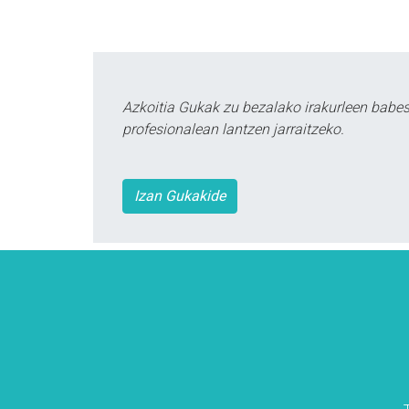
Azkoitia Gukak zu bezalako irakurleen babe
profesionalean lantzen jarraitzeko.
Izan Gukakide