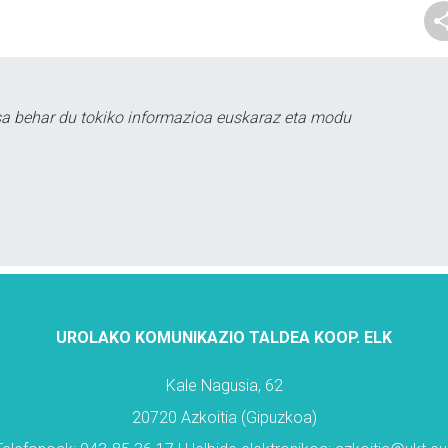
sa behar du tokiko informazioa euskaraz eta modu
UROLAKO KOMUNIKAZIO TALDEA KOOP. ELK
Kale Nagusia, 62
20720 Azkoitia (Gipuzkoa)