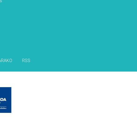
s
ARAKO
RSS