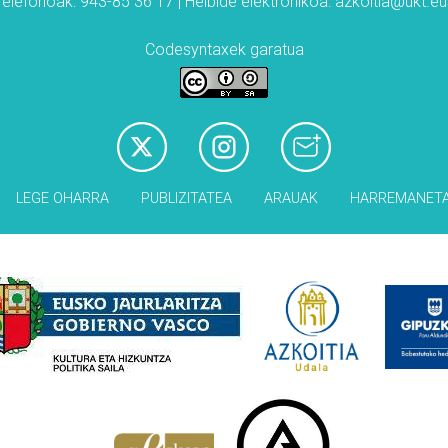
Telefonoak: 943-85 36 17 | Helbide elektronikoa: azkoitia@ukt.eu
Codesyntaxek garatua
LEGE OHARRA
PUBLIZITATEA
ARAUAK
HARREMANET
Babesleak